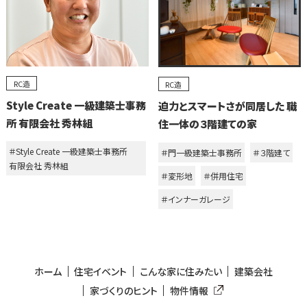
RC造
RC造
Style Create 一級建築士事務
迫力とスマートさが同居した 職
所 有限会社 秀林組
住一体の３階建ての家
＃Style Create 一級建築士事務所
＃門一級建築士事務所
＃３階建て
有限会社 秀林組
＃変形地
＃併用住宅
＃インナーガレージ
ホーム
住宅イベント
こんな家に住みたい
建築会社
家づくりのヒント
物件情報