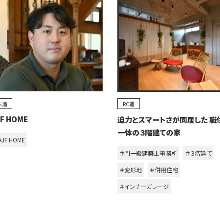
木造
RC造
JF HOME
迫力とスマートさが同居した 職
一体の３階建ての家
AJF HOME
＃門一級建築士事務所
＃３階建て
＃変形地
＃併用住宅
＃インナーガレージ