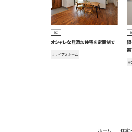
RC
R
オシャレな無添加住宅を定額制で
限
第
＃サイアスホーム
＃
ホーム
住宅