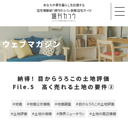
あなたの夢を暮らしを応援する
住宅情報紙「週刊かふう」新報住宅ガイド
ウェブマガジン
納得！ 目からうろこの土地評価
File.5 高く売れる土地の要件②
＃地価
＃地価公示価格
＃地価調査
＃目からうろこの土地評価
＃土地評価
＃土地の相場
＃限界ニュータウン
＃土地の周辺情報