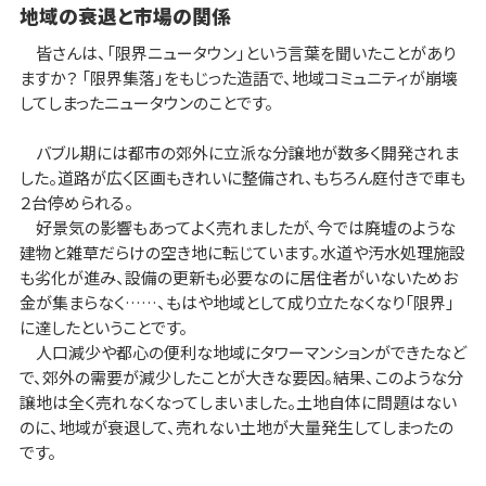
地域の衰退と市場の関係
皆さんは、「限界ニュータウン」という言葉を聞いたことがあり
ますか？ 「限界集落」をもじった造語で、地域コミュニティが崩壊
してしまったニュータウンのことです。
バブル期には都市の郊外に立派な分譲地が数多く開発されま
した。道路が広く区画もきれいに整備され、もちろん庭付きで車も
２台停められる。
好景気の影響もあってよく売れましたが、今では廃墟のような
建物と雑草だらけの空き地に転じています。水道や汚水処理施設
も劣化が進み、設備の更新も必要なのに居住者がいないためお
金が集まらなく……、もはや地域として成り立たなくなり「限界」
に達したということです。
人口減少や都心の便利な地域にタワーマンションができたなど
で、郊外の需要が減少したことが大きな要因。結果、このような分
譲地は全く売れなくなってしまいました。土地自体に問題はない
のに、地域が衰退して、売れない土地が大量発生してしまったの
です。