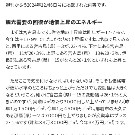
週刊かふう2024年12月6日号に掲載された内容です。
観光需要の回復が地価上昇のエネルギー
まずは宮古島市です。住宅地の上昇率は昨年が＋17･７％で、
今年は＋17・９％でした。かなりの上昇幅ですね。地点で見てみる
と、西里にある宮古島（県）―３が、23・４％、下地にある宮古島
（県）―11が20・３％、上野にある宮古島（県）―13も20・３％、伊
良部にある宮古島（県）―15がなんと26・１％といずれも上昇と
なっています。
ただここで気を付けなければいけないのは、そもそも価格帯
が低い水準のところはちょっと上がっただけでも変動幅は大きく
なるということ。確かに宮古島（県）―15の変動幅は26・１％と大
きいのですが、実際は㎡あたり３０００円しか上がっていません（昨
年１万１５００円／㎡、今年１万４５００円／㎡）。那覇市の天久に
ある那覇（県）―２は７０００円も上がりましたが変動率はプラス
２・１％です（昨年３３万３０００円／㎡、今年３４万円／㎡）です。