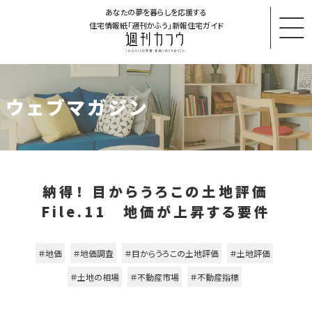
あなたの夢を暮らしを応援する
住宅情報紙「週刊かふう」新報住宅ガイド
ウェブマガジン
納得！ 目からうろこの土地評価
File.11 地価が上昇する要件
＃地価
＃地価調査
＃目からうろこの土地評価
＃土地評価
＃土地の相場
＃不動産市場
＃不動産指標