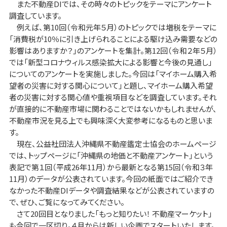
また不動産DIでは、その時々のトピックをテーマにアンケート
調査しています。
例えば、第10回（令和元年５月）のトピックでは増税をテーマに
「消費税が10％に引き上げられることによる駆け込み需要などの
影響はありますか？」のアンケートを集計。第12回（令和２年５月）
では「新型コロナウィルス感染拡大による影響と今後の見通し」
についてのアンケートを実施しました。今回は「マイホーム購入希
望者の災害に対する関心について」と題し、マイホーム購入希望
者の災害に対する関心値や重視項目などを調査しています。それ
が直接的に不動産市場に関わることではないかもしれませんが、
不動産市況を見る上でも興味深く大変参考になるものと思いま
す。
現在、公益社団法人沖縄県不動産鑑定士協会のホームページ
では、トップページに「沖縄県の地価と不動産アンケート」という
表記で第１回（平成26年11月）から最新となる第15回（令和３年
11月）のデータが公表されています。今回の紙面ではご紹介でき
なかった不動産DIデータや調査結果などが公表されていますの
で、ぜひ、ご覧になってみてください。
さて20回目となりました「もっと知りたい！ 不動産マーケット」
も今回で一区切り。４月からは新しい企画でスタートいたします。