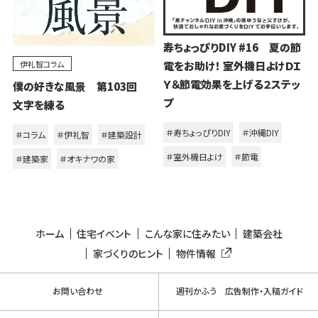
寿ちょっぴりDIY #16 夏の節
伊礼智コラム
電をお助け！ 室外機日よけＤＩ
Ｙ＆節電効果を上げる２ステッ
僕の好きな風景 第103回
プ
文字を練る
＃寿ちょっぴりDIY
＃沖縄DIY
＃コラム
＃伊礼智
＃建築設計
＃室外機日よけ
＃節電
＃建築家
＃オキナワの家
ホーム
住宅イベント
こんな家に住みたい
建築会社
家づくりのヒント
物件情報
お問い合わせ
週刊かふう 広告制作・入稿ガイド