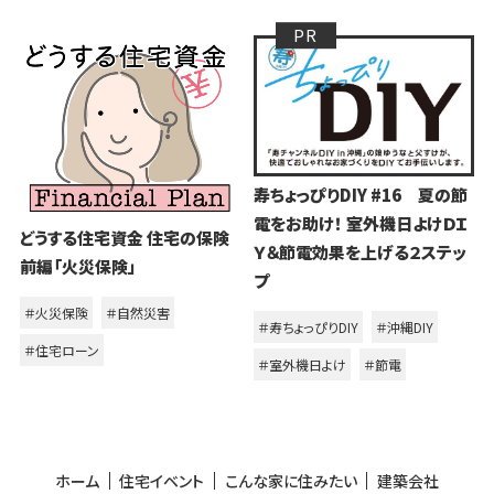
寿ちょっぴりDIY #16 夏の節
電をお助け！ 室外機日よけＤＩ
どうする住宅資金 住宅の保険
Ｙ＆節電効果を上げる２ステッ
前編「火災保険」
プ
＃火災保険
＃自然災害
＃寿ちょっぴりDIY
＃沖縄DIY
＃住宅ローン
＃室外機日よけ
＃節電
ホーム
住宅イベント
こんな家に住みたい
建築会社