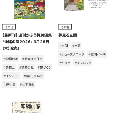
その他
その他
【最新刊】 週刊かふう特別編集
夢見る玄関
『沖縄の家２０２６』 ３月２６日
＃玄関
＃土間
（木）発売！
＃シューズクローク
＃玄関ポーチ
＃沖縄の家
＃新築注文住宅
＃引き戸
＃花ブロック
＃建築士
＃建築会社
＃家づくり
＃インテリア
＃暮らしたい街
＃伊礼 智
＃住宅資金