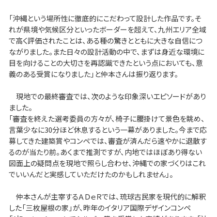
「沖縄という場所性に徹底的にこだわって設計した作品です。そ
れが県境や気候区分といったボーダーを超えて、九州エリア全域
で高く評価されたことは、ある種の驚きとともに大きな自信につ
ながりました。また日々の設計活動の中で、まずは身近な環境に
目を向けることの大切さを再認識できたという点においても、意
義のある受賞になりました」と仲本さんは振り返ります。
現地での最終審査では、次のような印象深いエピソードがあり
ました。
「審査を終えた選考委員の方々が、椅子に腰掛けて景色を眺め、
言葉少なに30分ほど休息するという一幕がありました。今まで応
募してきた建築賞やコンペでは、審査が済んだら速やかに退散す
るのが当たり前。あくまで推測ですが、内地ではほぼあり得ない
図面上の疑問点を現地で照らし合わせ、沖縄での家づくりはこれ
でいいんだと実感していただけたのかもしれません」。
仲本さんが主宰するＡＤｅＲでは、琉球古民家を現代的に解釈
した「三枚屋根の家」が、昨年のイタリア国際デザインコンペ