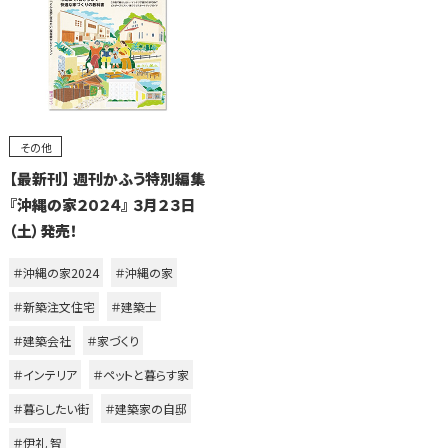
その他
【最新刊】 週刊かふう特別編集
『沖縄の家２０２４』 ３月２３日
（土）発売！
＃沖縄の家2024
＃沖縄の家
＃新築注文住宅
＃建築士
＃建築会社
＃家づくり
＃インテリア
＃ペットと暮らす家
＃暮らしたい街
＃建築家の自邸
＃伊礼 智