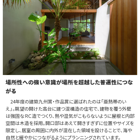
場所性への強い意識が場所を超越した普遍性につな
がる
24年度の建築九州賞・作品賞に選ばれたのは「亜熱帯のい
え」。眺望の開けた高台に建つ混構造の住宅で、建物を覆う外壁
は強固なＲＣ造でつくり、熱や湿気がこもらないように屋根と内部
空間は木造を採用。開口部はあえて開きすぎずに位置やサイズを
限定し、居室の周囲に内外が混在した領域を設けることで、海や
自然と緩やかにつながるようにプランニングされています。