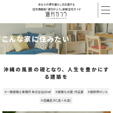
あなたの夢を暮らしを応援する
住宅情報紙「週刊かふう」新報住宅ガイド
こんな家に住みたい
沖縄の風景の礎となり、 人生を豊かにす
る建築を
＃一級建築士事務所 株式会社ADeR
＃建築九州賞・作品賞
＃亜熱帯のいえ
＃混構造（RC造＋木造）