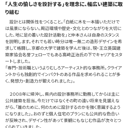
「人生の愉しさを設計する」を理念に、幅広い建築に取
り組む
設計とは関係性をつくること。「白紙に木を一本描いただけで
は風景にならない。周辺環境や歴史・文化とのつながりを大切に
した、地に足の着いた設計活動を」と仲本さんは自身のスタンス
を説明します。それでも若い時分は唯一無二の造形デザインを希
求して格闘し、京都の大学で建築を学んだ後は、現・王立英国建
築家協会名誉フェローでもある髙﨑正治氏の下でキャリアをスタ
ートしました。
「専門・技術職というよりむしろアーティスト的な事務所。クライア
ントからも独創的でインパクトのある作品を求められることが多
く、発想力・創造力が鍛えられました」。
２００８年に帰沖し、県内の設計事務所に勤務してからは主に
公共建築を担当。今だけではなくその町の遠い将来を見据えな
がら、「誰のために、何のために設計するのかを強く意識するよう
になりました」。おのずと個人住宅のプランにも公共的な色合い
が反映され、デザイン性があって景観にもなじむ作品が次々とつ
くられていきました。