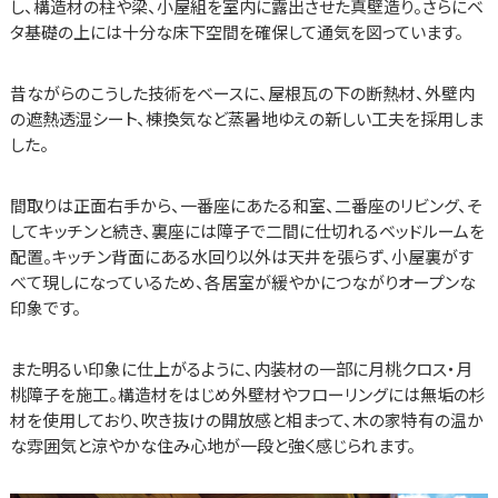
し、構造材の柱や梁、小屋組を室内に露出させた真壁造り。さらにベ
タ基礎の上には十分な床下空間を確保して通気を図っています。
昔ながらのこうした技術をベースに、屋根瓦の下の断熱材、外壁内
の遮熱透湿シート、棟換気など蒸暑地ゆえの新しい工夫を採用しま
した。
間取りは正面右手から、一番座にあたる和室、二番座のリビング、そ
してキッチンと続き、裏座には障子で二間に仕切れるベッドルームを
配置。キッチン背面にある水回り以外は天井を張らず、小屋裏がす
べて現しになっているため、各居室が緩やかにつながりオープンな
印象です。
また明るい印象に仕上がるように、内装材の一部に月桃クロス・月
桃障子を施工。構造材をはじめ外壁材やフローリングには無垢の杉
材を使用しており、吹き抜けの開放感と相まって、木の家特有の温か
な雰囲気と涼やかな住み心地が一段と強く感じられます。