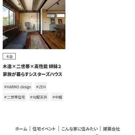
木造
木造×二世帯×高性能 姉妹２
家族が暮らすシスターズハウス
＃HARMO design
＃ZEH
＃二世帯住宅
＃勾配天井
＃中庭
ホーム
住宅イベント
こんな家に住みたい
建築会社