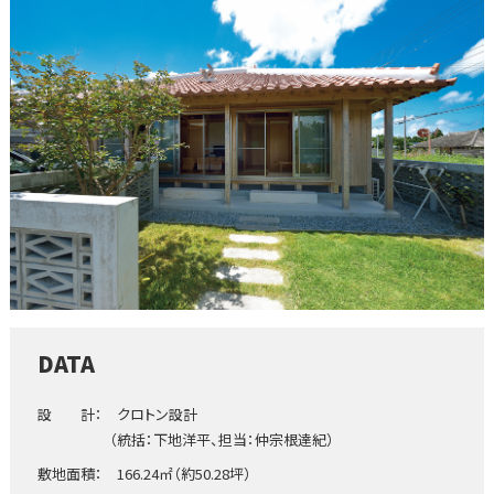
DATA
設 計： クロトン設計
（統括：下地洋平、担当：仲宗根達紀）
敷地面積： 166.24㎡（約50.28坪）