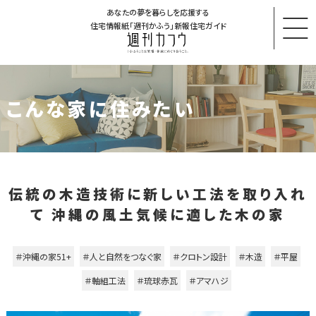
あなたの夢を暮らしを応援する
住宅情報紙「週刊かふう」新報住宅ガイド
こんな家に住みたい
伝統の木造技術に新しい工法を取り入れ
て 沖縄の風土気候に適した木の家
＃沖縄の家51+
＃人と自然をつなぐ家
＃クロトン設計
＃木造
＃平屋
＃軸組工法
＃琉球赤瓦
＃アマハジ