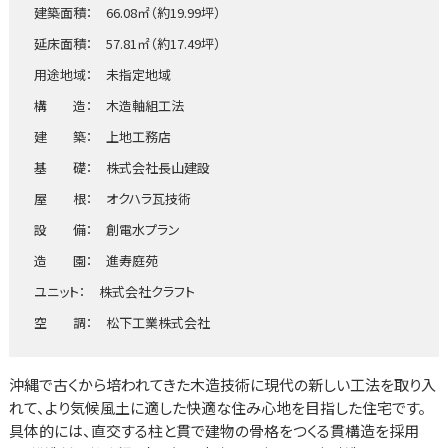
建築面積： 66.08㎡（約19.99坪）
延床面積： 57.81㎡（約17.49坪）
用途地域： 未指定地域
構 造： 木造軸組工法
建 築： 上地工務店
基 礎： 株式会社長山建設
屋 根： オクハラ瓦技術
設 備： 創電水プラン
造 園： 進寿庭苑
ユニット： 株式会社クラフト
空 調： 松下工業株式会社
沖縄で古くから培われてきた木造技術に現代の新しい工法を取り入
れて、より気候風土に適した快適な住み心地を目指した住宅です。
具体的には、直交する柱と貫で建物の骨格をつくる貫構造を採用