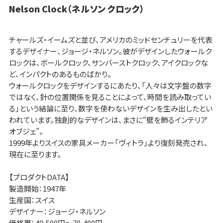
Nelson Clock（ネルソン クロック）
チャールズ・イームズと並び、アメリカのミッドセンチュリーを代表
するデザイナー、ジョージ・ネルソン。彼がデザインしたウォールク
ロックは、ボールクロック、サンバーストクロック、アイクロックな
ど、インパクトのあるものばかり。
ウォールクロックをデザインするにあたり、「人々は文字盤の数字
ではなく、針の位置関係を見ることによって、時間を読み取ってい
る」という結論に至り、数字を使わないデザインを生み出したとい
われています。独創的なデザインは、まさに“壁を飾るインテリア
オブジェ”。
1999年よりスイスの家具メーカー「ヴィトラ」より復刻発売され、
現在に至ります。
【プロダクトDATA】
製造開始：1947年
生産国：スイス
デザイナー：ジョージ・ネルソン
価格帯：49,500円～70,400円