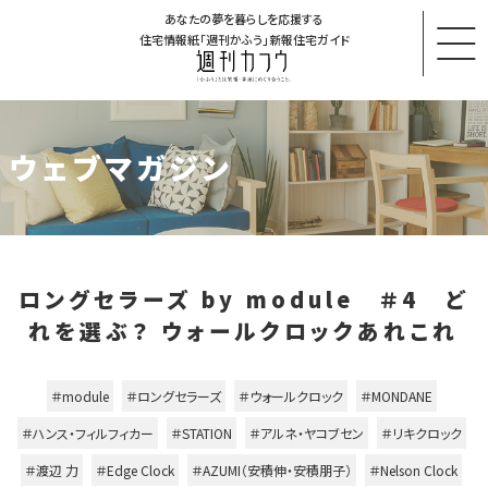
あなたの夢を暮らしを応援する
住宅情報紙「週刊かふう」新報住宅ガイド
ウェブマガジン
ロングセラーズ by module ＃4 ど
れを選ぶ？ ウォールクロックあれこれ
＃module
＃ロングセラーズ
＃ウォールクロック
＃MONDANE
＃ハンス・フィルフィカー
＃STATION
＃アルネ・ヤコブセン
＃リキクロック
＃渡辺 力
＃Edge Clock
＃AZUMI（安積伸・安積朋子）
＃Nelson Clock