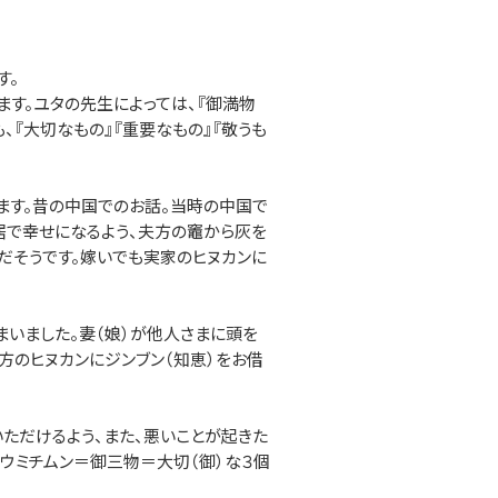
す。
ます。ユタの先生によっては、『御満物
、『大切なもの』『重要なもの』『敬うも
ます。昔の中国でのお話。当時の中国で
居で幸せになるよう、夫方の竈から灰を
だそうです。嫁いでも実家のヒヌカンに
いました。妻（娘）が他人さまに頭を
方のヒヌカンにジンブン（知恵）をお借
ただけるよう、また、悪いことが起きた
、ウミチムン＝御三物＝大切（御）な３個