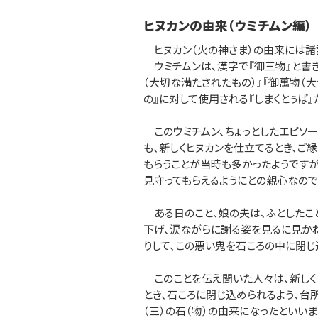
ヒヌカンの由来（ウミチムン編）
ヒヌカン（火の神さま）の由来には諸
ウミチムンは、漢字で『御三物』と書きま
（大切な満たされたもの）』『御萬物（大
の』に対して使用される『しまくとぅば』
このウミチムン、ちょっとしたエピソー
も、新しくヒヌカンを仕立てるとき、ご
もらうことが当時も多かったようです
見守ってもらえるようにとの親心なので
ある日のこと、娘の夫は、ふとしたこ
下げ、涙ながらに謝る姿を見るに見か
りして、この悪い鬼を石ころの中に閉じ
このことを伝え聞いた人々は、新しくヒ
とき、石ころに閉じ込められるよう、台
（三）の石（物）の由来になったといいま