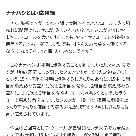
ナナハシとは・応用編
さて、焼香ですが、15本・７組で実践するとき、ウコールに入り切
れれば問題ありませんが、入りきれないとき、Hさんがおっしゃる
ように、ウコールを大きくすることも、ヤマトゥウコー（１本線香）を
使用することも一案でしょう。でも、Hさんのお言葉をお借りする
なら、これってちょっと悔しいじゃないですか？
このナナハシは同時に焼香することが好ましいと思われがちで
すが、地域・家庭によっては、ヒヌカンウトゥーシ（火之神お通し）
という、15本・７組を同時に焼香するしきたりもあれば、15本・１組
目が燃え終わる直前に次の２組目を燃やし、２組目が燃え終わる
直前に、また次の３組目を燃やす、コーブン（香分）という、ヒラウ
コーの燃え具合を見つつ、ヒヌカンが一段一段、確実に階段を上
ったり下ったりを確認する焼香方法が、琉球・沖縄のしきたりには
言い伝えられています。
今回のご回答として、ウコールが直径10センチ未満でも全然大
丈夫です。最初に15本・１組目を焼香し、順次７組目まで焼香す