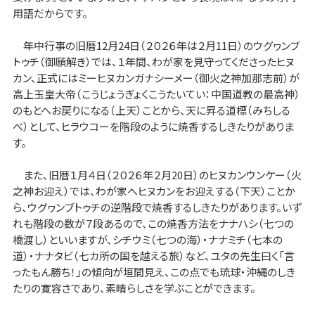
用語だからです。
年中行事の旧暦12月24日（２０２６年は２月11日）のウグヮンブ
トゥチ（御願解き）では、１年間、わが家を見守ってくださったヒヌ
カン、正式にはミーヒヌカンガナシーメー（御火之神加那志前）が
高上玉皇大帝（こうじょうぎょくこうたいてい：中国道教の最高神）
のもとへお戻りになる（上天）ことから、天に昇る道標（みちしる
べ）として、ヒラウコーを階段のように焼香するしきたりがありま
す。
また、旧暦１月４日（２０２６年２月20日）のヒヌカンウンケー（火
之神お迎え）では、わが家へヒヌカンをお迎えする（下天）ことか
ら、ウグヮンブトゥチの逆階段で焼香するしきたりがあります。いず
れも階段の数が７段あるので、この焼香方法をナナハシ（七つの
橋渡し）といいますが、シチウミ（七つの海）・ナナミチ（七本の
道）・ナナタビ（七カ所の国を越える旅）など、ユタの先生曰く「言
ったもん勝ち！」の傾向が垣間見え、この点でも琉球・沖縄のしき
たりの寛容さであり、素晴らしさを学ぶことができます。