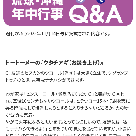
週刊かふう2025年11月14日号に掲載された内容です。
トートーメーの『ウタチアギ（お焚き上げ）』
Q：友達のヒヌカンのウコール（香炉）は大きく立派で、ウグヮンブ
トゥチのとき、見事なナナハシができます。
わが家は「ヒンスーコール（貧乏香炉）だから」と義母から言わ
れ、直径10センチもないウコールは、ヒラウコー15本・７組を天に
昇る階段にして焼香しようとすると入りきらないどころか、火の粉
が台所に充満。
やがて火事になると思います。とっても悔しいので、友達には「私
もナナハシできるよ！」と噓をついて見えを張っていますが、小さい
ヒヌカンのウコールの皆さんはナナハシできないとき、ウコールを