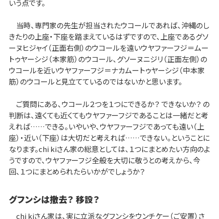
いう点です。
当時、専門家の先生が担当されたウコールであれば、沖縄のし
きたりの上座・下座を踏まえているはずですので、上座であるグソ
ーヌヒジャイ（正面右側）のウコールを遠いウヤファーフジ＝ムー
トゥヤーシジ（本家筋）のウコール、グソーヌニジリ（正面左側）の
ウコールを近いウヤファーフジ＝ナカムートゥヤーシジ（中本家
筋）のウコールと見立てているのではないかと思います。
ご質問にある、ウコール２つを１つにできるか？ できないか？ の
判断は、遠くても近くてもウヤファーフジであることは一緒だと考
えれば……できる。いやいや、ウヤファーフジであっても遠い（上
座）・近い（下座）は大切だと考えれば……できない。ということに
なります。chi kiさん家の総意としては、１つにまとめたい方向のよ
うですので、ウヤファーフジ全般を大切に敬うとの考えから、今
回、１つにまとめられたらいかがでしょうか？
グフンシは撤去？ 移設？
chi kiさん家は、実に立派なグフンシをウンチケー（ご安置）さ