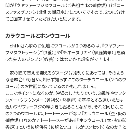
問が『ウヤファーフジヌウコール（ご先祖さまの御香炉）』と『ニー
ヌファヌグフンシ（北側の御風水）』についてですので、２つに分け
てご回答させていただきたいと思います。
カラウコールとホンウコール
chi kiさん家のお仏壇にウコールが２つあるのは、『ウヤファー
フジヌウトゥーシ（ご供養）』や『チネーヌサカイ（家庭繁栄）』を願
った先人のジンブン（教養）ではないかと想像ができます。
家の建て替えを迎えるグスージ（お祝い）にあっては、そのよう
な意味合いも含め、知らず知らずにこのターチウコール（２つのウ
コール）のお世話になっているのかもしれません。
ここでポイントになるのが、沖縄のしきたりでいう、３親等やウフタ
ンメー・ウフウンメー（曾祖父・曾祖母）を基準とする遠いまたは
近いウヤファーフジの線引きも然ることながら、それと同じく、こ
の２つのウコールは、トートーメーがない『カラウコール（空・仮の
御香炉）』なのか？ トートーメーがある『ホンウコール（本・実の御
香炉）』という位牌併具（位牌とウコールがワンセット）なのか？ と