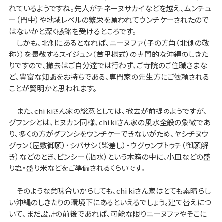
れているようですね。先人がチネーヌサカイなどを越え、ムンチュ
ー（門中）や地域レベルの繁栄を願われてウンチケーされたので
はないかと深く感銘を受けるところです。
しかも、北側にあるとなれば、ニーヌファ（子の方角〈北側の敬
称〉）を畏敬するスイジュン（首里様式）の専門的な沖縄のしきた
りですので、撤去はご自分達では行わず、ご寺院のご住職さまな
ど、豊富な知識をお持ちである、専門家の先生方にご依頼される
ことが賢明かと思われます。
また、chi kiさん家の総意としては、撤去が前提のようですが、
グフンシとは、ヒヌカン同様、chi kiさん家の風水全般の象徴であ
り、多くの方がグフンシをウンチケーできないがため、ヤシチヌウ
グヮン（屋敷御願）・シバサシ（柴差し）・ウグヮンブトゥチ（御願解
き）などのとき、ビンシー（瓶水）という木箱の中に、小皿などの盛
り塩・盛り米などをご準備されるくらいです。
そのような意味合いからしても、chi kiさん家はとても素晴らし
い沖縄のしきたりの環境下にあるといえるでしょう。建て替えにつ
いて、まだ設計の前後であれば、可能な限りニーヌファやそこに