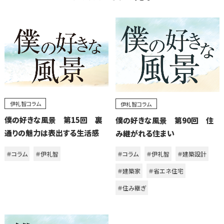
伊礼智コラム
伊礼智コラム
僕の好きな風景 第15回 裏
僕の好きな風景 第90回 住
通りの魅力は表出する生活感
み継がれる住まい
＃コラム
＃伊礼智
＃コラム
＃伊礼智
＃建築設計
＃建築家
＃省エネ住宅
＃住み継ぎ