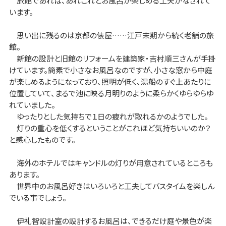
旅館であれば、あれこれとお風呂が楽しめる工夫がなされて
います。
思い出に残るのは京都の俵屋……江戸末期から続く老舗の旅
館。
新館の設計と旧館のリフォームを建築家・吉村順三さんが手掛
けています。簡素で小さなお風呂なのですが、小さな窓から中庭
が楽しめるようになっており、照明が低く、湯船のすぐ上あたりに
位置していて、まるで池に映る月明りのように柔らかくゆらゆらゆ
れていました。
ゆったりとした気持ちで１日の疲れが取れるかのようでした。
灯りの重心を低くするということがこれほど気持ちいいのか？
と感心したものです。
海外のホテルではキャンドルの灯りが用意されているところも
あります。
世界中のお風呂好きはいろいろと工夫してバスタイムを楽しん
でいる事でしょう。
伊礼智設計室の設計するお風呂は、できるだけ庭や景色が楽