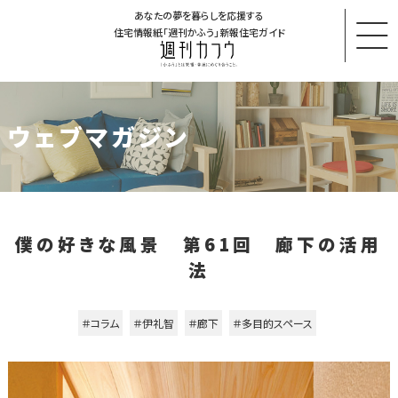
あなたの夢を暮らしを応援する
住宅情報紙「週刊かふう」新報住宅ガイド
ウェブマガジン
僕の好きな風景 第61回 廊下の活用
法
＃コラム
＃伊礼智
＃廊下
＃多目的スペース