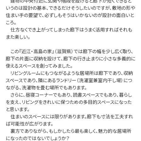
建物の中央付近に玄関や階段を設けると廊下が短くできると
いうのは設計の基本、できるだけそうしたいのですが、敷地の形や
住まい手の要望で、必ずしもそうはいかないのが設計の面白いと
ころ。
仕方なくでき上がってしまった廊下はうまく活用すればそれも
また楽しい。
この『近江・高島の家』（滋賀県）では廊下の幅を少し広く取り、
廊下の片面に収納を設けて、廊下の行き止まりに小さな多義的に
使えるスペースを創ってみました。
リビングルームにもつながるような居場所は廊下であり、収納
スペースであり、隣にあるランドリー（洗濯室兼室内干し場）につ
ながる、洗濯物を畳む場所でもあります。
さらに、昼寝コーナーでもあり、読書スペースでもあり、暮らし
を支え、リビングをきれいに保つための多目的スペースになった
と思います。
住まいのスペースには限りがあります。廊下も寸法を工夫すれ
ば可能性が広がります。
裏方でありながら、もしかしたら最も楽しく、魅力的な居場所
になったのではないでしょうか？