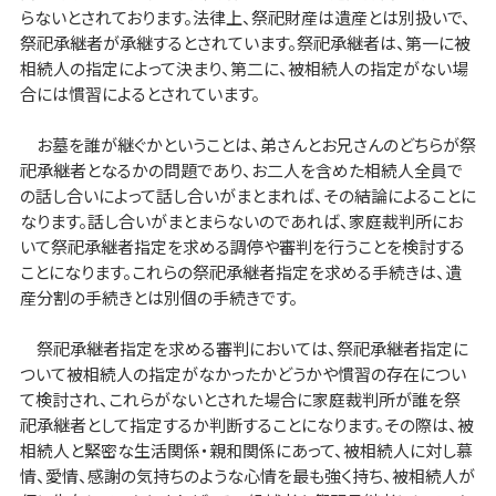
らないとされております。法律上、祭祀財産は遺産とは別扱いで、
祭祀承継者が承継するとされています。祭祀承継者は、第一に被
相続人の指定によって決まり、第二に、被相続人の指定がない場
合には慣習によるとされています。
お墓を誰が継ぐかということは、弟さんとお兄さんのどちらが祭
祀承継者となるかの問題であり、お二人を含めた相続人全員で
の話し合いによって話し合いがまとまれば、その結論によることに
なります。話し合いがまとまらないのであれば、家庭裁判所にお
いて祭祀承継者指定を求める調停や審判を行うことを検討する
ことになります。これらの祭祀承継者指定を求める手続きは、遺
産分割の手続きとは別個の手続きです。
祭祀承継者指定を求める審判においては、祭祀承継者指定に
ついて被相続人の指定がなかったかどうかや慣習の存在につい
て検討され、これらがないとされた場合に家庭裁判所が誰を祭
祀承継者として指定するか判断することになります。その際は、被
相続人と緊密な生活関係・親和関係にあって、被相続人に対し慕
情、愛情、感謝の気持ちのような心情を最も強く持ち、被相続人が