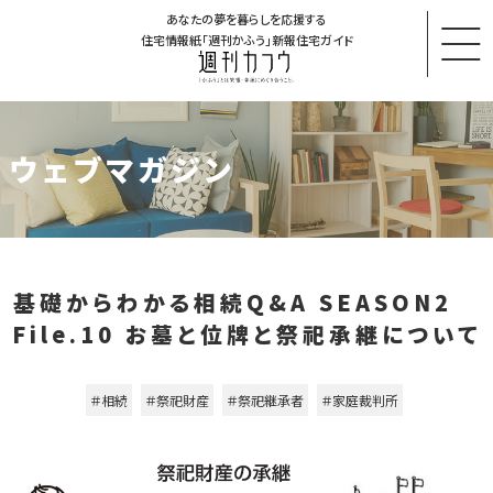
あなたの夢を暮らしを応援する
住宅情報紙「週刊かふう」新報住宅ガイド
ウェブマガジン
基礎からわかる相続Q&A SEASON2
File.10 お墓と位牌と祭祀承継について
＃相続
＃祭祀財産
＃祭祀継承者
＃家庭裁判所