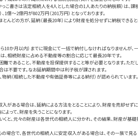
っこ書きは法定相続人を4人とした場合の1人あたりの納税額）は、課税
）、1億～2億円が802万円（201万円）となっております。
とんどの方が、延納（最長20年）により財産を処分せずに納税できると
ら10か月以内）までに現金にて一括で納付しなければなりませんが、一
は、相続財産に占める不動産等の割合に応じて最長20年です。
難であること、不動産を担保提供すること等が必要となります。ただし
合は不要です。なお延納期間中は利子税が課されます。
物納（相続した不動産や有価証券等による納付）が認められています
入がある場合は、延納による方法をとることにより、財産を売却せずに
によって、財産を失うことになります。
いくと、元々の財産は各世代の相続人に分かれ、その結果、財産が基礎
の場合で、各世代の相続人に安定収入がある場合は、その一族で見る