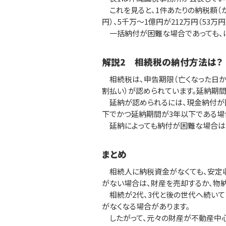
これを見ると、1件あたりの納税額（か
円）、5千万～1億円が212万円（53万円
一括納付が困難な場合であっても、ほ
解説2 相続税の納付方法は？
相続税は、申告期限（亡くなった日か
割払い）が認められています。延納期間
延納が認められるには、現金納付が困
下でかつ延納期間が3年以下である場
延納によっても納付が困難な場合は、
まとめ
相続人に納税資金がなくても、安定収
がない場合は、財産を売却するか、物納
相続が2代、3代と後の世代へ続いて
がなくなる場合があります。
したがって、元々の財産が不動産中心