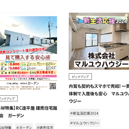
ピックアップ
内覧も契約もスマホで完結! 一
体制で入居後も安心 マルユウ
ピックアップ
ウジー
ＧW特集】RC造平屋 建売住宅販
＃新生活応援2024
会 ガーデン
＃マルユウハウジー
GW特集
＃ガーデン
＃建売住宅