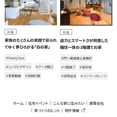
RC造
RC造
家族のたくさんの笑顔で彩られ
迫力とスマートさが同居した
てゆく 夢ひろがる「白の家」
職住一体の３階建ての家
＃Famiiy box.
＃門一級建築士事務所
＃シンプルデザイン
＃アーチ開口
＃３階建て
＃変形地
＃家事動線
＃収納計画
＃併用住宅
＃インナーガレージ
ホーム
住宅イベント
こんな家に住みたい
建築会社
家づくりのヒント
物件情報