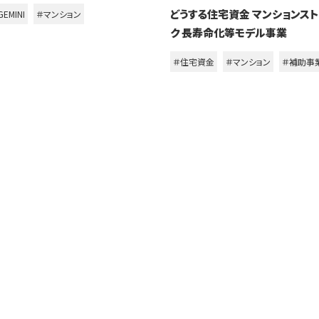
どうする住宅資金 マンションス
EMINI
＃マンション
ク 長寿命化等モデル事業
＃住宅資金
＃マンション
＃補助事