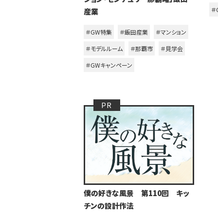
＃G
産業
＃GW特集
＃飯田産業
＃マンション
＃モデルルーム
＃那覇市
＃見学会
＃GWキャンペーン
僕の好きな風景 第110回 キッ
チンの設計作法