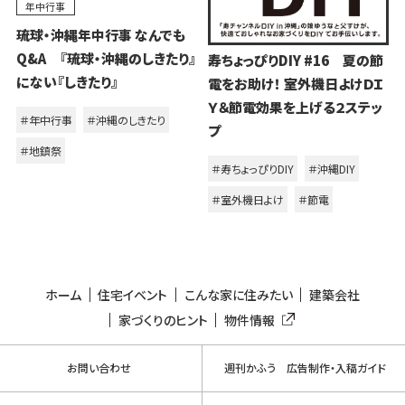
年中行事
琉球・沖縄年中行事 なんでも
Q&A 『琉球・沖縄のしきたり』
寿ちょっぴりDIY #16 夏の節
にない『しきたり』
電をお助け！ 室外機日よけＤＩ
Ｙ＆節電効果を上げる２ステッ
＃年中行事
＃沖縄のしきたり
プ
＃地鎮祭
＃寿ちょっぴりDIY
＃沖縄DIY
＃室外機日よけ
＃節電
ホーム
住宅イベント
こんな家に住みたい
建築会社
家づくりのヒント
物件情報
お問い合わせ
週刊かふう 広告制作・入稿ガイド