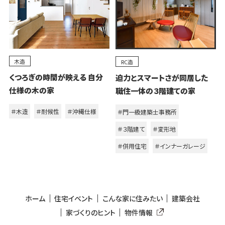
木造
RC造
くつろぎの時間が映える 自分
迫力とスマートさが同居した
仕様の木の家
職住一体の３階建ての家
＃木造
＃耐候性
＃沖縄仕様
＃門一級建築士事務所
＃３階建て
＃変形地
＃併用住宅
＃インナーガレージ
ホーム
住宅イベント
こんな家に住みたい
建築会社
家づくりのヒント
物件情報