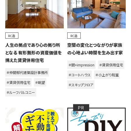
RC造
RC造
人生の拠点であり心の拠り所
空間の変化とつながりが家族
となる 有形無形の資産価値を
の心地よい時間を生み出す家
携えた賃貸併用住宅
＃間+impression
＃賃貸併用住宅
＃仲間郁代建築設計事務所
＃コートハウス
＃小上がり和室
＃賃貸併用住宅
＃眺望
＃スキップフロア
＃ルーフバルコニー