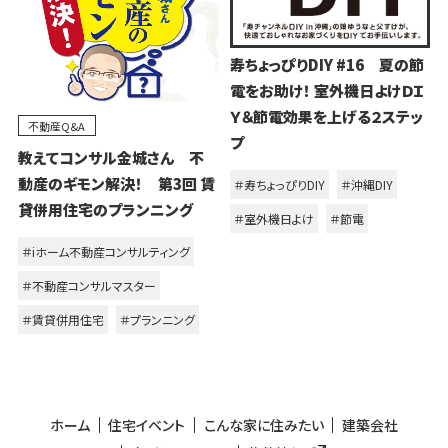
寿ちょっぴりDIY #16 夏の節
電をお助け！ 室外機日よけＤＩ
Ｙ＆節電効果を上げる２ステッ
不動産Q&A
プ
教えてコンサル金城さん 不
動産のギモン解決！ 第3回 賃
＃寿ちょっぴりDIY
＃沖縄DIY
貸併用住宅のプランニング
＃室外機日よけ
＃節電
＃iホーム不動産コンサルティング
＃不動産コンサルマスター
＃賃貸併用住宅
＃プランニング
ホーム
住宅イベント
こんな家に住みたい
建築会社