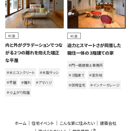
RC造
RC造
内と外がグラデーションでつな
迫力とスマートさが同居した
がる２つの離れを抱えた端正
職住一体の３階建ての家
な平屋
＃門一級建築士事務所
＃木とコンクリート
＃木製サッシ
＃３階建て
＃変形地
＃平屋
＃離れ
＃アマハジ
＃併用住宅
＃インナーガレージ
＃小上がり和室
ホーム
住宅イベント
こんな家に住みたい
建築会社