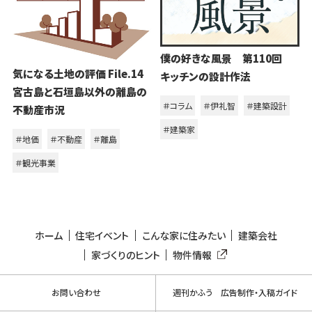
僕の好きな風景 第110回
気になる土地の評価 File.14
キッチンの設計作法
宮古島と石垣島以外の離島の
＃コラム
＃伊礼智
＃建築設計
不動産市況
＃建築家
＃地価
＃不動産
＃離島
＃観光事業
ホーム
住宅イベント
こんな家に住みたい
建築会社
家づくりのヒント
物件情報
お問い合わせ
週刊かふう 広告制作・入稿ガイド