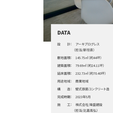
DATA
設 計： アーキプログレス
（担当/新垣直）
敷地面積： 145.75㎡（約44坪）
建築面積： 79.69㎡（約24.11坪）
延床面積： 232.73㎡（約70.40坪）
用途地域： 商業地域
構 造： 壁式鉄筋コンクリート造
完成時期： 2023年5月
施 工： 株式会社 降盛建設
（担当/比嘉高弘）