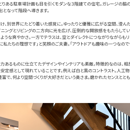
りある駐車場計画も目を引くモダンな３階建ての住宅。ガレージの脇
出となって階段へ導きます。
、別世界にたどり着いた感覚に。ゆったりと優雅に広がる空間、澄んだ
イニングとリビングの二方向に光を広げ、圧倒的な開放感をもたらして
ような爽やかさ。一方でテラスは、空とダイレクトにつながりながらもリ
に私たちの理想です」と笑顔のご夫妻。「アウトドアも趣味の一つなの
あるものに仕立てたデザインやインテリアも素敵。特徴的なのは、相
た安定感として現れていることです。例えば白と黒のコントラスト。人工
豊富で、何より空間づくりが大好きだという奥さま。磨かれたセンスとと