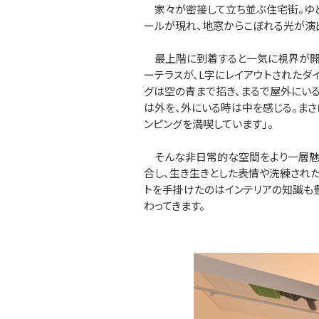
家々が密接して立ち並ぶ住宅街。ゆと
ールが現れ、地窓からこぼれる光が演
最上階に到着すると一気に視界が開け
ーテラスが、L字にレイアウトされたダ
グは空の青まで招き、まるで屋外にいる
は外を、外にいる時は中を感じる。まさ
ンピングを満喫しています」。
そんな非日常的な空間をより一層魅力
合し、生き生きとした表情や洗練され
トを手掛けたのはインテリアの知識も
わってきます。