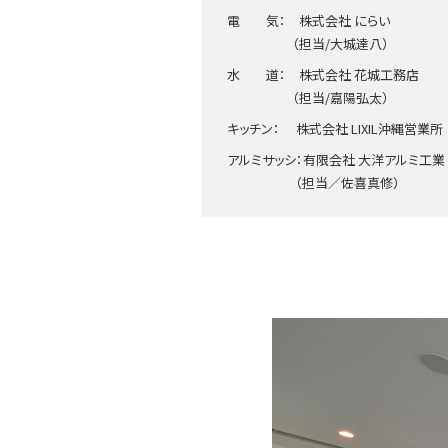
電 気： 株式会社 にらい
（担当/大城達八）
水 道： 株式会社 花城工務店
（担当/嘉陽弘太）
キッチン： 株式会社 LIXIL沖縄営業所
アルミサッシ：有限会社 大洋アルミ工業
（担当／佐喜真修）