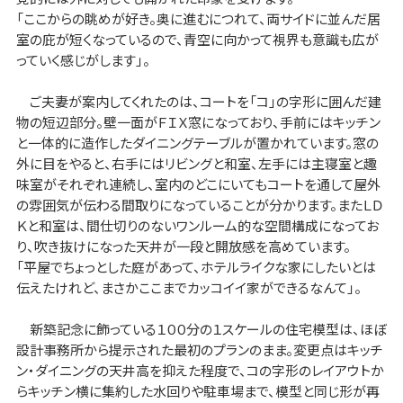
「ここからの眺めが好き。奥に進むにつれて、両サイドに並んだ居
室の庇が短くなっているので、青空に向かって視界も意識も広が
っていく感じがします」。
ご夫妻が案内してくれたのは、コートを「コ」の字形に囲んだ建
物の短辺部分。壁一面がＦＩＸ窓になっており、手前にはキッチン
と一体的に造作したダイニングテーブルが置かれています。窓の
外に目をやると、右手にはリビングと和室、左手には主寝室と趣
味室がそれぞれ連続し、室内のどこにいてもコートを通して屋外
の雰囲気が伝わる間取りになっていることが分かります。またＬＤ
Ｋと和室は、間仕切りのないワンルーム的な空間構成になってお
り、吹き抜けになった天井が一段と開放感を高めています。
「平屋でちょっとした庭があって、ホテルライクな家にしたいとは
伝えたけれど、まさかここまでカッコイイ家ができるなんて」。
新築記念に飾っている１００分の１スケールの住宅模型は、ほぼ
設計事務所から提示された最初のプランのまま。変更点はキッチ
ン・ダイニングの天井高を抑えた程度で、コの字形のレイアウトか
らキッチン横に集約した水回りや駐車場まで、模型と同じ形が再