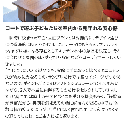
コートで遊ぶ子どもたちを室内から見守れる安心感
瞬時に決まった平面・立面プランとは対照的に、デザイン選び
には徹底的に時間をかけました。テーマはもちろん、ホテルライ
ク。まずは核になる存在としてキッチン本体の意匠を決定し、それ
に合わせて周囲の床・壁・建具・収納などをコーディネートしてい
きました。
「同じように見える製品でも、実際に手に取って比べるとニュアン
スが微妙に異なるもの。サンプルだけでは空間イメージがつかめ
ないので、ポイントごとに３Ｄソフトでシミュレーションしてもらい
ながら、２人で本当に納得するものだけをセレクトしていきまし
た」と奥さま。建築士からアドバイスを受ける機会も多く、「経験値
が豊富だから、実例を踏まえての話に説得力がある。中でも”色
数は極力抑えたほうがいい”とはよく言われましたが、まったくそ
の通りでしたね」とご主人は振り返ります。