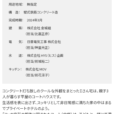
用途地域： 無指定
構 造： 壁式鉄筋コンクリート造
完成時期： 2024年3月
建 築： 株式会社 金城組
（担当/比嘉正彦）
電 気： 日章電気工事 株式会社
（担当/神里光正）
水 道： 株式会社 HYS（ヒス）企画
（担当/前城裕二）
キッチン： 株式会社 MOV
（担当/前花涼子）
コンクリート打ち放しのクールな外観をまとったＩさん宅は、親子3
人が暮らす平屋のコートハウスです。
生活感を表に出さず、スッキリとして非日常感に満ちた家の中はまる
でプライベートホテルのよう。