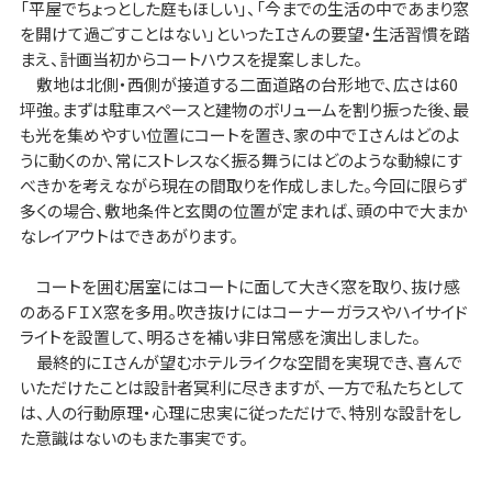
「平屋でちょっとした庭もほしい」、「今までの生活の中であまり窓
を開けて過ごすことはない」といったＩさんの要望・生活習慣を踏
まえ、計画当初からコートハウスを提案しました。
敷地は北側・西側が接道する二面道路の台形地で、広さは60
坪強。まずは駐車スペースと建物のボリュームを割り振った後、最
も光を集めやすい位置にコートを置き、家の中でＩさんはどのよ
うに動くのか、常にストレスなく振る舞うにはどのような動線にす
べきかを考えながら現在の間取りを作成しました。今回に限らず
多くの場合、敷地条件と玄関の位置が定まれば、頭の中で大まか
なレイアウトはできあがります。
コートを囲む居室にはコートに面して大きく窓を取り、抜け感
のあるＦＩＸ窓を多用。吹き抜けにはコーナーガラスやハイサイド
ライトを設置して、明るさを補い非日常感を演出しました。
最終的にＩさんが望むホテルライクな空間を実現でき、喜んで
いただけたことは設計者冥利に尽きますが、一方で私たちとして
は、人の行動原理・心理に忠実に従っただけで、特別な設計をし
た意識はないのもまた事実です。