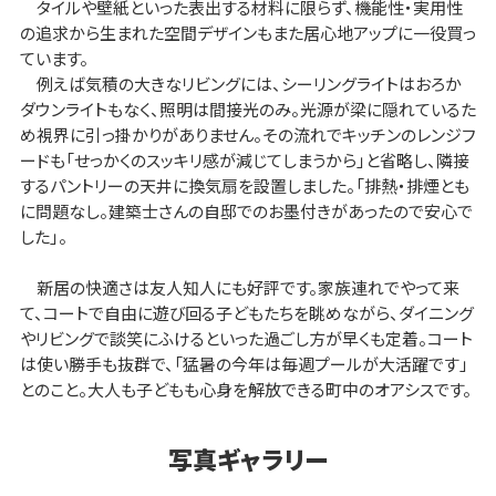
タイルや壁紙といった表出する材料に限らず、機能性・実用性
の追求から生まれた空間デザインもまた居心地アップに一役買っ
ています。
例えば気積の大きなリビングには、シーリングライトはおろか
ダウンライトもなく、照明は間接光のみ。光源が梁に隠れているた
め視界に引っ掛かりがありません。その流れでキッチンのレンジフ
ードも「せっかくのスッキリ感が減じてしまうから」と省略し、隣接
するパントリーの天井に換気扇を設置しました。「排熱・排煙とも
に問題なし。建築士さんの自邸でのお墨付きがあったので安心で
した」。
新居の快適さは友人知人にも好評です。家族連れでやって来
て、コートで自由に遊び回る子どもたちを眺めながら、ダイニング
やリビングで談笑にふけるといった過ごし方が早くも定着。コート
は使い勝手も抜群で、「猛暑の今年は毎週プールが大活躍です」
とのこと。大人も子どもも心身を解放できる町中のオアシスです。
写真ギャラリー