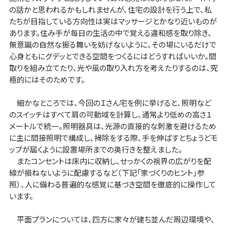
の話かと思われるかもしれませんが、住宅の設計を行う上で、私
たちが目指している方向性は実はマッサージとかなり近いものが
あります。住み手が毎日の生活の中で覚える違和感を取り除き、
無意識の自然な振る舞いを妨げないように、その場にいるだけで
心身ともにグデッとできる空間をつくるにはどうすればいいか。間
取りを組み立てたり、光や風の取り入れ方を考えたりするのは、究
極的にはそのためです。
細かなところでは、今回のＩさん宅を例に挙げると、照明など
のスイッチはすべて肩の可動域を計算し、通常より低めの高さ１
メートルで統一。照明器具は、光源の直接的な刺激を避けるため
に主に間接照明で構成し、掃除をする際、手を伸ばすとちょうどモ
ップが届くように設置場所までの奥行きを整えました。
またコンセントは床内に収納し、せっかくの視界の広がりを配
線が損ねないように配慮するなど（下記「家づくりのヒント」参
照）、人に備わる普遍的な感覚に基づき空間を徹底的に操作して
います。
平面プランについては、四方に家々が建ち並んだ周辺環境や、