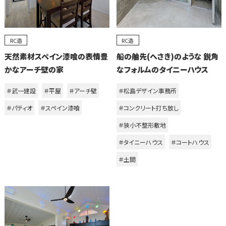
RC造
RC造
天然素材スペイン漆喰の表情豊
船の舳先(へさき)のような 鋭角
かなアーチ壁の家
なフォルムのタイニーハウス
＃武一建設
＃平屋
＃アーチ壁
＃松島デザイン事務所
＃パティオ
＃スペイン漆喰
＃コンクリート打ち放し
＃狭小不整形敷地
＃タイニーハウス
＃コートハウス
＃土間