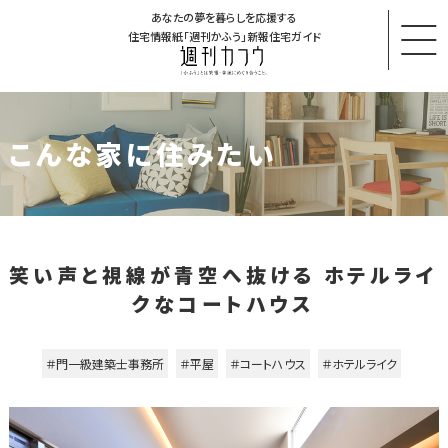
あなたの夢を暮らしを応援する
住宅情報紙「週刊かふう」新報住宅ガイド
こんな家に住みたい
笑い声と視線が青空へ抜ける ホテルライ
クなコートハウス
＃門一級建築士事務所
＃平屋
＃コートハウス
＃ホテルライク