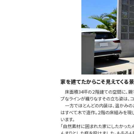
家を建てたからこそ見えてくる
床面積34坪の２階建ての空間に、親子
プなラインが織りなすその立ち姿は、コ
一方でほとんどの内装は、温かみのあ
はすべて木で造作。２階の床組みを現
います。
「自然素材に囲まれた家にしたかった
んまりとした庭を設けました。もちろ