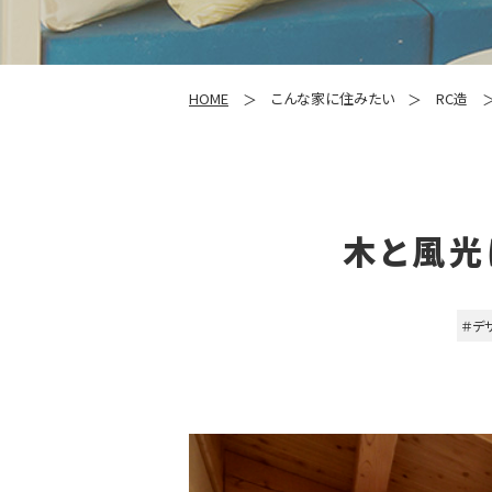
HOME
こんな家に住みたい
RC造
木と風光
＃デ