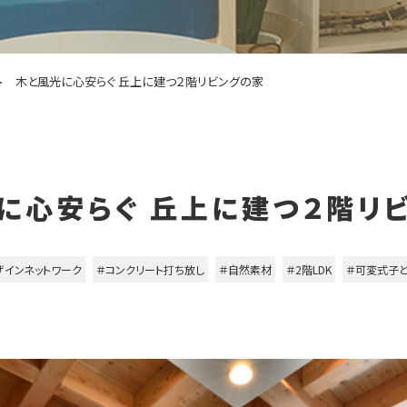
木と風光に心安らぐ 丘上に建つ２階リビングの家
に心安らぐ 丘上に建つ２階リ
ザインネットワーク
＃コンクリート打ち放し
＃自然素材
＃2階LDK
＃可変式子