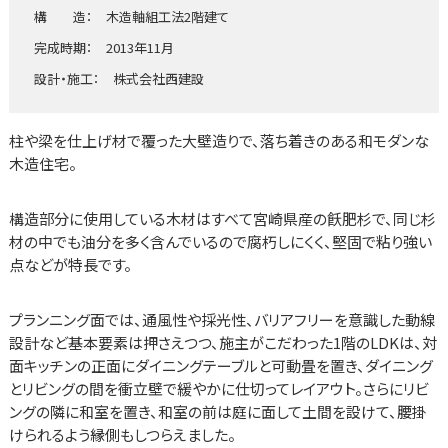
構 造： 木造軸組工法2階建て
完成時期： 2013年11月
設計・施工： 株式会社西建設
柱や梁を仕上げ材で覆った大壁造りで、落ち着きのある和モダンな
木造住宅。
構造部分に使用している木材はすべて宮崎県産の飫肥杉で、同じ杉
材の中でも油分を多く含んでいるので腐朽しにくく、堅固で粘り強い
点などが特長です。
プランニング面では、通風性や採光性、バリアフリーを意識した動線
設計など基本要素は押さえつつ、施主がこだわった1階のLDKは、対
面キッチンの正面にダイニングテーブルと可動畳を置き、ダイニング
とリビングの間を衝立壁で緩やかに仕切ってレイアウト。さらにリビ
ングの隣に和室を置き、和室の前は庭に面して土間を設けて、腰掛
けられるよう縁側もしつらえました。