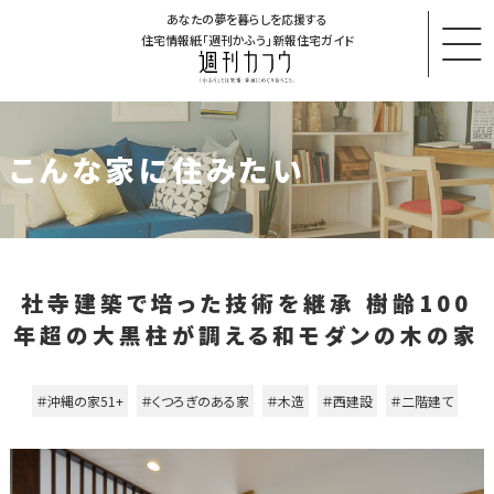
あなたの夢を暮らしを応援する
住宅情報紙「週刊かふう」新報住宅ガイド
こんな家に住みたい
社寺建築で培った技術を継承 樹齢100
年超の大黒柱が調える和モダンの木の家
＃沖縄の家51+
＃くつろぎのある家
＃木造
＃西建設
＃二階建て