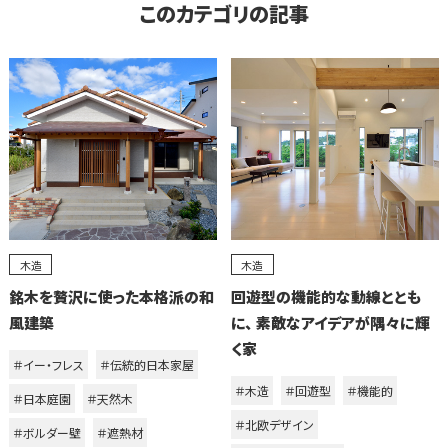
このカテゴリの記事
木造
木造
銘木を贅沢に使った本格派の和
回遊型の機能的な動線ととも
風建築
に、 素敵なアイデアが隅々に輝
く家
＃イー・フレス
＃伝統的日本家屋
＃木造
＃回遊型
＃機能的
＃日本庭園
＃天然木
＃北欧デザイン
＃ボルダー壁
＃遮熱材