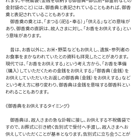
れます。不祝儀袋（金銭を収納する御香典・御仏前・御霊前などの
金封袋のこと）には、御香典と表記されていることもあれば、御香
奠と表記されていることもあります。
御香奠の奠とは、「まつる（祀る・奉る）」「供える」などの意味が
あり、御香奠の直訳は、故人さまに対し、「お香をお供えする」とい
う意味があります。
昔は、お香以外に、お米・野菜などもお供えし、遺族・参列者の
お食事をまかなわれていたとの資料も拝見したことがあります。
現代では、「お香をお供えする」という考え方から、「お香を準備
（購入）していただくための金銭をお供えする」「御香典（金銭）を
お供えしていただいたお返しの御香典（金銭）をお供えする」など
という考え方に移り変わり、御香典は金銭を意味する御香料とい
われることもあります。
《御香典をお供えするタイミング》
御香典は、故人さまの急な訃報に接し、お供えする不祝儀袋で
すので、お葬式に引き続く告別式で受付へ手渡し、故人さまへお
供えしていただくことが基本となります。告別式に立ち会うことが