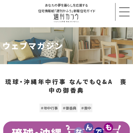
あなたの夢を暮らしを応援する
住宅情報紙「週刊かふう」新報住宅ガイド
ウェブマガジン
琉球・沖縄年中行事 なんでもQ&A 喪
中の御香典
＃年中行事
＃御香典
＃喪中