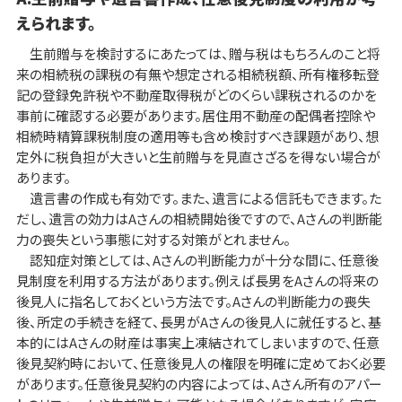
えられます。
生前贈与を検討するにあたっては、贈与税はもちろんのこと将
来の相続税の課税の有無や想定される相続税額、所有権移転登
記の登録免許税や不動産取得税がどのくらい課税されるのかを
事前に確認する必要があります。居住用不動産の配偶者控除や
相続時精算課税制度の適用等も含め検討すべき課題があり、想
定外に税負担が大きいと生前贈与を見直さざるを得ない場合が
あります。
遺言書の作成も有効です。また、遺言による信託もできます。た
だし、遺言の効力はAさんの相続開始後ですので、Aさんの判断能
力の喪失という事態に対する対策がとれません。
認知症対策としては、Aさんの判断能力が十分な間に、任意後
見制度を利用する方法があります。例えば長男をAさんの将来の
後見人に指名しておくという方法です。Aさんの判断能力の喪失
後、所定の手続きを経て、長男がAさんの後見人に就任すると、基
本的にはAさんの財産は事実上凍結されてしまいますので、任意
後見契約時において、任意後見人の権限を明確に定めておく必要
があります。任意後見契約の内容によっては、Aさん所有のアパー