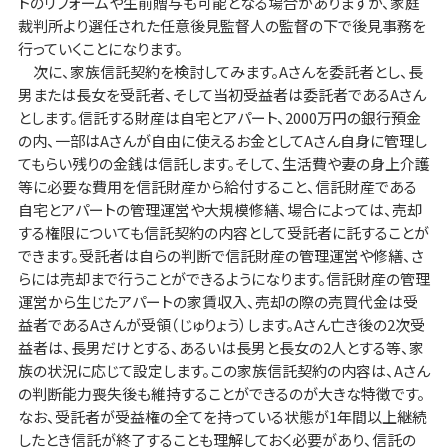
トのリフォームや生前贈与も可能となる場合がありますが、家庭
裁判所より選任された任意後見監督人の監督の下で後見事務を
行っていくことになります。
次に、家族信託契約を検討してみます。Aさんを委託者とし、長
男または長女を受託者、そして当初受益者は委託者であるAさん
とします。信託する財産は自宅とアパート、2000万円の銀行預金
の内、一部はAさんが自由に使えるお金としてAさん自身に管理し
てもらい残りの金銭は信託します。そして、生活費や妻の身上介護
等に必要な費用を信託財産から給付すること、信託財産である
自宅とアパートの管理運営や大規模修繕、場合によっては、売却
する権限についても信託契約の内容として受託者に託することが
できます。受託者は自らの判断で信託財産の管理運営や修繕、さ
らには売却まで行うことができるようになります。信託財産の管理
運営から生じたアパートの家賃収入、売却の際の売買代金は受
益者であるAさんが受領（じゅりょう）します。Aさん亡き後の2次受
益者は、長男だけとする、あるいは長男と長女の2人とする等、家
族の状況に応じて設定します。この家族信託契約の内容は、Aさん
の判断能力喪失後も維持することができるのが大きな特徴です。
なお、受託者が受益権の全てを持っている状態が1年間以上継続
したとき信託が終了することも理解しておく必要があり、信託の