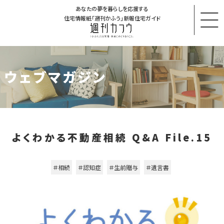
あなたの夢を暮らしを応援する
住宅情報紙「週刊かふう」新報住宅ガイド
ウェブマガジン
よくわかる不動産相続 Q&A File.15
＃相続
＃認知症
＃生前贈与
＃遺言書