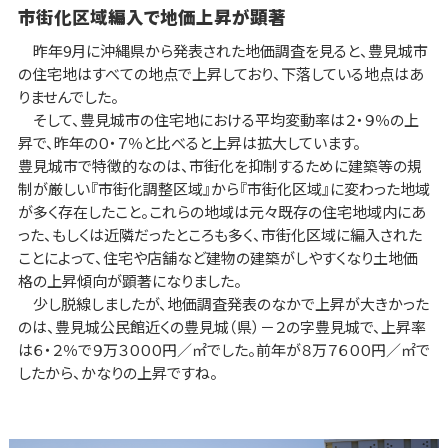
市街化区域編入で地価上昇が顕著
昨年9月に沖縄県から発表された地価調査を見ると、豊見城市
の住宅地はすべての地点で上昇しており、下落している地点はあ
りませんでした。
そして、豊見城市の住宅地における平均変動率は２・９％の上
昇で、昨年の０・７％と比べると上昇は拡大しています。
豊見城市で特徴的なのは、市街化を抑制するために建築等の規
制が厳しい『市街化調整区域』から『市街化区域』に変わった地域
が多く存在したこと。これらの地域は元々既存の住宅地域内にあ
った、もしくは近隣だったところも多く、市街化区域に編入された
ことによって、住宅や店舗など建物の建築がしやすくなり土地価
格の上昇傾向が顕著になりました。
少し脱線しましたが、地価調査発表のなかで上昇が大きかった
のは、豊見城公民館近くの豊見城（県）－２の字豊見城で、上昇率
は６・２％で９万３０００円／㎡でした。前年が８万７６００円／㎡で
したから、かなりの上昇ですね。