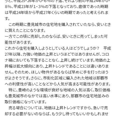
うと、平成25・26年が０・６％の下落、それより前の平成24年が０・
８％、平成23年が１・３％の下落となっており、底値であった時期
は平成24年頃から平成27年くらいの時期であったと考えられま
す。
この時期に豊見城市の住宅地を購入されていたなら、安いとき
に買えたことになります。
一方でこの頃に売却したのならば、安いときに売ってしまった可
能性があります。
これから住宅を購入しようとしている人はどうでしょうか？ 平成
27年以降、力強い地価の上昇というほどではありませんが、コロ
ナ禍においても下落することなく、上昇し続けています。地価の上
昇幅は拡大傾向にあり、上昇トレンドであることには違いありま
せん。そのため、ほしい物件があるならば早めに手を打ったほう
がよさそうです。さらに、市街化区域に編入された地域は那覇市
への利便性が高いことなどから人気が高まる可能性があります。
特に、豊崎のような環境が良好な地域の人気は高く、取引価格
も豊見城市のなかでは高い水準にあり、那覇市の住宅地並みの
取引価格になっています。
売る場合については、地価は上昇トレンドですから、急いで売
却する必要がないのならば、もう少し待ってもいいかもしれませ