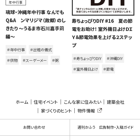
年中行事
琉球・沖縄年中行事 なんでも
Q&A ンマリジマ（故郷）のし
寿ちょっぴりDIY #16 夏の節
きたり ～うるま市石川嘉手苅
電をお助け！ 室外機日よけＤＩ
編～
Ｙ＆節電効果を上げる２ステッ
プ
＃年中行事
＃出棺の儀式
＃寿ちょっぴりDIY
＃沖縄DIY
＃供物
＃スーゲーメー
＃粥
＃室外機日よけ
＃節電
ホーム
住宅イベント
こんな家に住みたい
建築会社
家づくりのヒント
物件情報
お問い合わせ
週刊かふう 広告制作・入稿ガイド