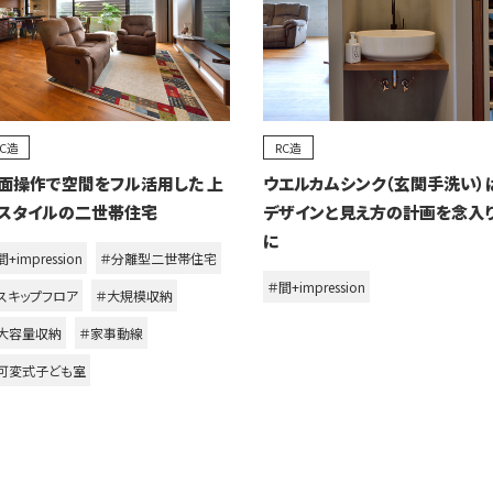
RC造
RC造
面操作で空間をフル活用した 上
ウエルカムシンク（玄関手洗い）
スタイルの二世帯住宅
デザインと見え方の計画を念入
に
+impression
＃分離型二世帯住宅
＃間+impression
スキップフロア
＃大規模収納
大容量収納
＃家事動線
可変式子ども室