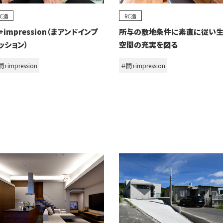
RC造
RC造
+impression（まアンドインプ
所与の敷地条件に素直に従い
ッション）
空間の充実を図る
+impression
＃間+impression