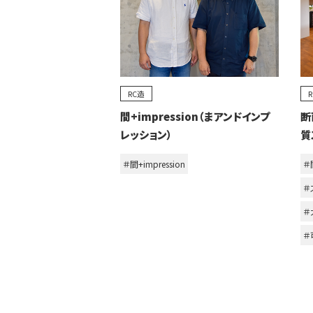
RC造
間+impression（まアンドインプ
断
レッション）
質
＃間+impression
＃間
＃
＃
＃