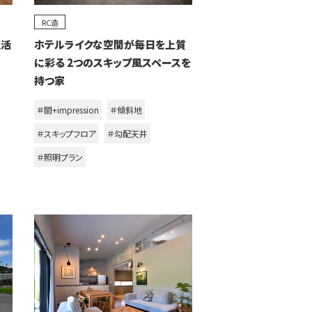
RC造
生活
ホテルライクな空間が毎日を上質
に彩る 2つのスキップ風スペースを
持つ家
＃間+impression
＃傾斜地
＃スキップフロア
＃勾配天井
＃照明プラン