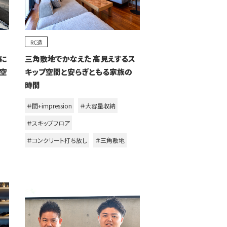
RC造
に
三角敷地でかなえた 高見えするス
部空
キップ空間と安らぎともる家族の
時間
＃間+impression
＃大容量収納
＃スキップフロア
＃コンクリート打ち放し
＃三角敷地