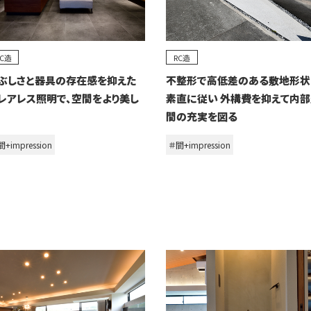
RC造
RC造
ぶしさと器具の存在感を抑えた
不整形で高低差のある敷地形状
レアレス照明で、空間をより美し
素直に従い 外構費を抑えて内
間の充実を図る
+impression
＃間+impression