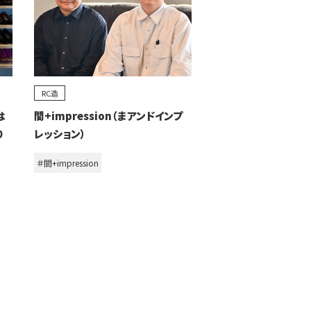
RC造
は
間+impression（まアンドインプ
り
レッション）
＃間+impression