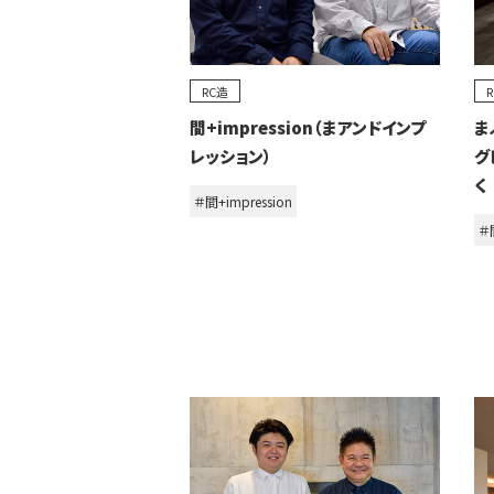
RC造
間+impression（まアンドインプ
ま
レッション）
グ
く
＃間+impression
＃間