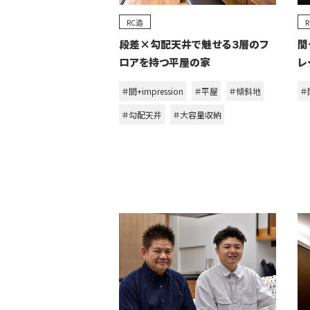
RC造
段差×勾配天井で魅せる３層のフ
間
ロアを持つ平屋の家
レ
＃間+impression
＃平屋
＃傾斜地
＃間
＃勾配天井
＃大容量収納