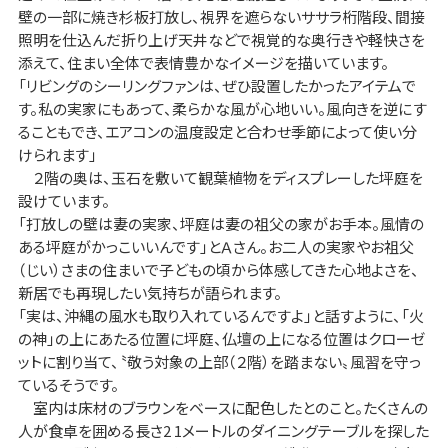
壁の一部に焼き杉板打放し、視界を遮らないササラ桁階段、間接
照明を仕込んだ折り上げ天井などで視覚的な奥行きや軽快さを
添えて、住まい全体で表情豊かなイメージを描いています。
「リビングのシーリングファンは、ぜひ設置したかったアイテムで
す。私の実家にもあって、柔らかな風が心地いい。風向きを逆にす
ることもでき、エアコンの温度設定と合わせ季節によって使い分
けられます」
２階の奥は、玉石を敷いて観葉植物をディスプレーした坪庭を
設けています。
「打放しの壁は妻の実家、坪庭は妻の祖父の家がお手本。風情の
ある坪庭がかっこいいんです」とＡさん。お二人の実家やお祖父
（じい）さまの住まいで子どもの頃から体感してきた心地よさを、
新居でも再現したい気持ちが語られます。
「実は、沖縄の風水も取り入れているんですよ」と話すように、「火
の神」の上にあたる位置に坪庭、仏壇の上になる位置はクローゼ
ットに割り当て、〝敬う対象の上部（２階）を踏まない〟風習を守っ
ているそうです。
室内は床材のブラウンをベースに配色したとのこと。たくさんの
人が食卓を囲める長さ2 1メートルのダイニングテーブルを探した