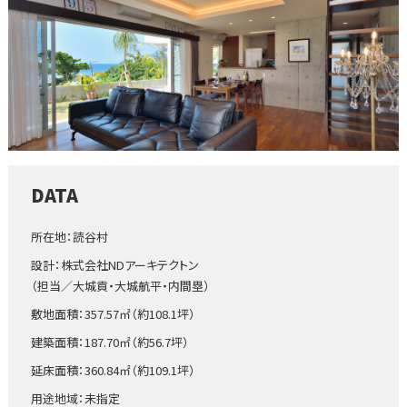
DATA
所在地：読谷村
設計：株式会社NDアーキテクトン
（担当／大城貢・大城航平・内間塁）
敷地面積：357.57㎡（約108.1坪）
建築面積：187.70㎡（約56.7坪）
延床面積：360.84㎡（約109.1坪）
用途地域：未指定