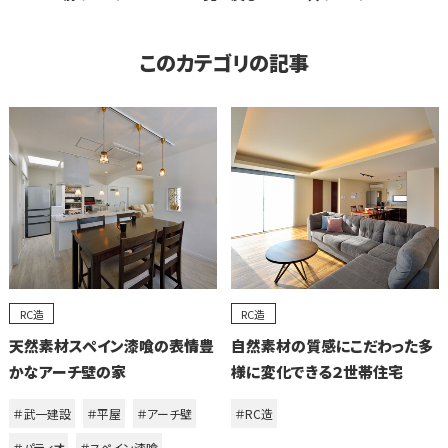
このカテゴリの記事
RC造
RC造
天然素材スペイン漆喰の表情豊
自然素材の質感にこだわった多
かなアーチ壁の家
様に変化できる２世帯住宅
＃武一建設
＃平屋
＃アーチ壁
＃RC造
＃パティオ
＃スペイン漆喰