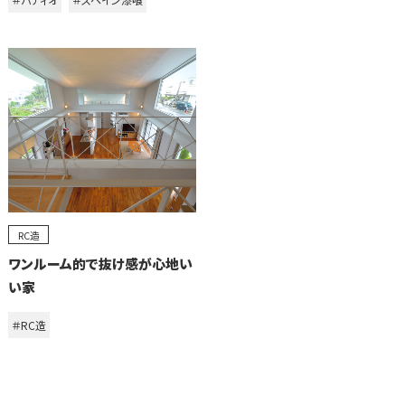
RC造
ワンルーム的で抜け感が心地い
い家
＃RC造