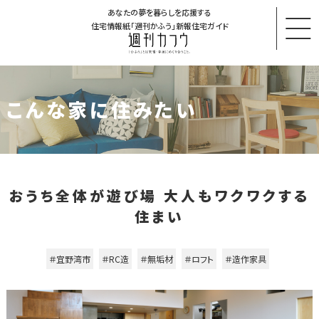
あなたの夢を暮らしを応援する
住宅情報紙「週刊かふう」新報住宅ガイド
こんな家に住みたい
おうち全体が遊び場 大人もワクワクする
住まい
＃宜野湾市
＃RC造
＃無垢材
＃ロフト
＃造作家具