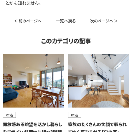
とかも知れません。
一覧へ戻る
＜ 前のページへ
次のページへ ＞
このカテゴリの記事
RC造
RC造
開放感ある眺望を活かし暮らし
家族のたくさんの笑顔で彩られ
をデザイン 斜面地に建つ3階建
てゆく 夢ひろがる「白の家」