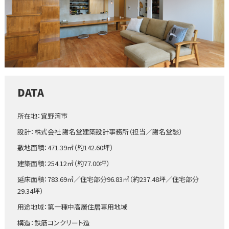
DATA
所在地：宜野湾市
設計：株式会社 謝名堂建築設計事務所（担当／謝名堂愁）
敷地面積：471.39㎡（約142.60坪）
建築面積：254.12㎡（約77.00坪）
延床面積：783.69㎡／住宅部分96.83㎡（約237.48坪／住宅部分
29.34坪）
用途地域：第一種中高層住居専用地域
構造：鉄筋コンクリート造