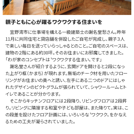
親子ともに心が躍るワクワクする住まいを
宜野湾市に仕事場を構える一級建築士の謝名堂愁さん。昨年
11月に共同住宅と貸店舗を併設したご自宅が完成し、親子３人
で楽しい毎日を送っていらっしゃるとのこと。ご自宅のスペースは、
建物の２階にある約30坪。そのお住まいにお邪魔してきました。
「わが家のコンセプトは〝ワクワクする住まい〟です」
謝名堂さんが紹介するように、玄関ドアを開けると２段になっ
た上がり框（かまち）が現れます。無垢のチーク材を用いたフロー
リングがお住まいの奥へと誘い、左手にある二つのドアにはしゃ
れたデザインのピクトグラムが張られていて、シャワールームとト
イレであることが分かります。
そこからキッチンフロアには２段降り、リビングフロアは２段昇
り。リビングに隣接する和室や子ども部屋は、また降りて。実は、こ
の段差を設けたフロア計画には、いろいろな〝ワクワク〟をかなえ
るための工夫が凝らされていました。