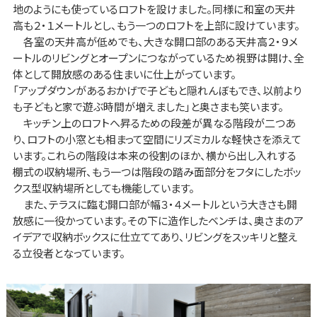
地のようにも使っているロフトを設けました。同様に和室の天井
高も２・１メートルとし、もう一つのロフトを上部に設けています。
各室の天井高が低めでも、大きな開口部のある天井高２・９メ
ートルのリビングとオープンにつながっているため視野は開け、全
体として開放感のある住まいに仕上がっています。
「アップダウンがあるおかげで子どもと隠れんぼもでき、以前より
も子どもと家で遊ぶ時間が増えました」と奥さまも笑います。
キッチン上のロフトへ昇るための段差が異なる階段が二つあ
り、ロフトの小窓とも相まって空間にリズミカルな軽快さを添えて
います。これらの階段は本来の役割のほか、横から出し入れする
棚式の収納場所、もう一つは階段の踏み面部分をフタにしたボッ
クス型収納場所としても機能しています。
また、テラスに臨む開口部が幅３・４メートルという大きさも開
放感に一役かっています。その下に造作したベンチは、奥さまのア
イデアで収納ボックスに仕立ててあり、リビングをスッキリと整え
る立役者となっています。