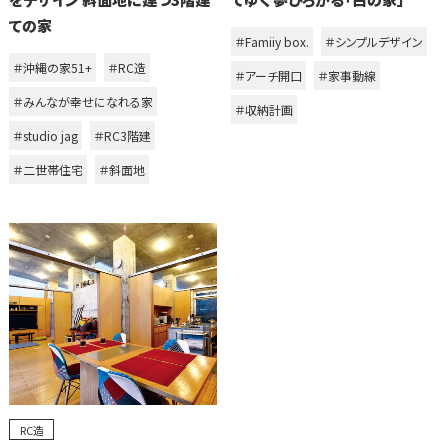
ての家
＃Famiiy box.
＃シンプルデザイン
＃沖縄の家51+
＃RC造
＃アーチ開口
＃家事動線
＃みんなが幸せになれる家
＃収納計画
＃studio jag
＃RC3階建
＃二世帯住宅
＃斜面地
RC造