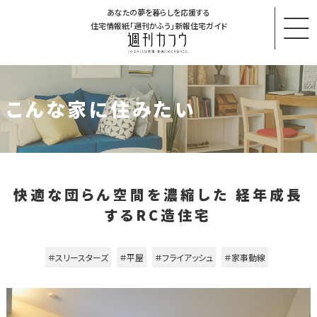
あなたの夢を暮らしを応援する
住宅情報紙「週刊かふう」新報住宅ガイド
こんな家に住みたい
快適な団らん空間を濃縮した 経年成長
するRC造住宅
＃スリースターズ
＃平屋
＃フライアッシュ
＃家事動線