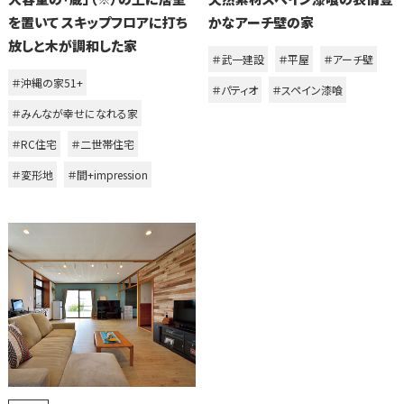
を置いて スキップフロアに打ち
かなアーチ壁の家
放しと木が調和した家
＃武一建設
＃平屋
＃アーチ壁
＃沖縄の家51+
＃パティオ
＃スペイン漆喰
＃みんなが幸せになれる家
＃RC住宅
＃二世帯住宅
＃変形地
＃間+impression