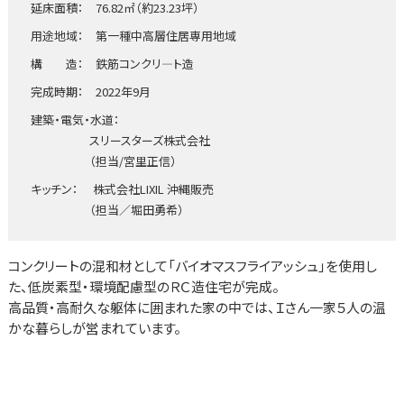
延床面積： 76.82㎡（約23.23坪）
用途地域： 第一種中高層住居専用地域
構 造： 鉄筋コンクリ―ト造
完成時期： 2022年9月
建築・電気・水道：
スリースターズ株式会社
（担当/宮里正信）
キッチン： 株式会社LIXIL 沖縄販売
（担当／堀田勇希）
コンクリートの混和材として「バイオマスフライアッシュ」を使用し
た、低炭素型・環境配慮型のＲＣ造住宅が完成。
高品質・高耐久な躯体に囲まれた家の中では、Ｉさん一家５人の温
かな暮らしが営まれています。