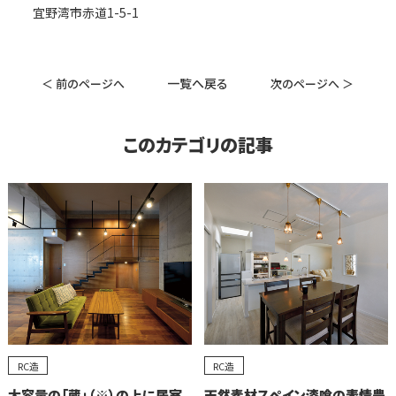
宜野湾市赤道1-5-1
一覧へ戻る
＜ 前のページへ
次のページへ ＞
このカテゴリの記事
RC造
RC造
大容量の「蔵」（※）の上に居室
天然素材スペイン漆喰の表情豊