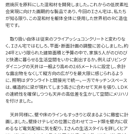
燃焼灰を原料にした混和材を開発しました。これからの低炭素社
会実現に向けた画期的な製品であり、今回のＩさん宅は、私たち
が知る限り、この混和材を躯体全体に使用した世界初のＲＣ造住
宅です。
取り扱い自体は従来のフライアッシュコンクリートと変わりな
く、Ｉさん宅ではむしろ、平面・断面計画の調整に苦心しました。約
24坪という限られた建築面積と予算の中で、家族５人がのびのび
と快適に暮らせる生活空間をいかに創出するか。例えばリビング
ダイニングの天井は一般より高めの2.65メートルに設定し、余計
な露出物をなくして縦方向の広がりを最大限に感じられるよう
に、照明はダウンライトと間接光で統一。一方でキッチンスペース
は、構造的に梁が現れてしまう高さに合わせて天井を張り、ＬＤＫ
の連続性を確保しつつも天井の高低差を生かして空間にメリハリ
を付けました。
天井同様に、壁や床のラインもすっきりと収まるように緻密に計
画しました。壁掛けテレビの位置に合わせてコード類を壁内に収
めるなど電気配線に気を配り、Ｉさんの生活スタイルを詳しくヒア