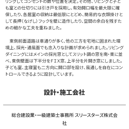
リングしてコンセントの数や位置を決定。その他、リビングと子ど
も室との仕切りには引き戸を採用し、有効開口幅を最大限に確
保したり、各居室の収納は最低限にとどめ、簡易的な衣類掛けと
して長押（なげし）フックを壁に造作したり、空間の余白を残すた
めの細かな工夫を重ねました。
東側前面道路は車通りが多く、他の三方を宅地に囲まれた環
境上、採光・通風面でも念入りな計画が求められました。リビング
ダイニングにはメインの採光窓としてスリット調の窓を南・東に並
べ、東側壁面は下半分をＦＩＸ窓、上半分を片開き窓にしました。
子ども室、主寝室も二方向に開口部を設け、風通しを自在にコン
トロールできるように設計しています。
設計・施工会社
総合建設業・一級建築士事務所 スリースターズ株式会
社