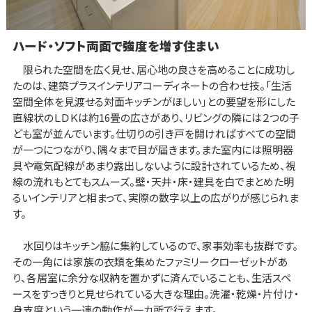
ハード・ソフト両面で強度を増す住まい
限られた空間を広く見せ、居心地の良さを高めることに成功し
たのは、建築プラスインテリアコーディネートの合わせ技。「生活
空間全体を見渡せる対面キッチンがほしい」との要望を形にした
直線状のＬＤＫは約16畳の広さがあり、リビングの隣には２つの子
ども室が並んでいます。仕切りの引き戸を開ければすべての空間
が一つにつながり、隅々まで目が届きます。また室内には照明器
具や電気配線があまり露出しないように設計されているため、視
線の流れもとてもスムーズ。壁・天井・床・建具を白でまとめた明
るいインテリアと相まって、実際の数字以上の広がりが感じられま
す。
水回りはキッチン脇に集約しているので、家事効率も抜群です。
その一角には家族の衣類を集めたファミリークローゼットがあ
り、各居室に余分な収納を置かずに済んでいることも、生活スペ
ースをすっきりと見せられている大きな理由。洗濯・乾燥・片付け・
身支度という一連の動作が一カ所で行えます。