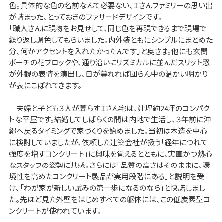
色。具体的な色の名前なんて必要ない、Ｉさんファミリーの思い出
が詰まった、とっておきのファサードデザインです。
「職人さんに現物をお見せして、同じ色を再現できるまで現場で
繰り返し調色してもらいました。内外装ともにシンプルにまとめた
分、何かアクセントを入れたかったんです」と奥さま。他にも玄関
ポーチの花ブロックや、通り沿いにリズミカルに並んだスリット窓
が外観の表情を演出し、日が暮れれば団らん中の温かい明かり
が表にこぼれてきます。
夫婦と子ども３人が暮らすＩさん宅は、建坪約24坪のコンパク
トな平屋です。結婚してしばらくの間は内地で生活し、３年前に沖
縄へ戻るタイミングで家づくりを始めました。当初は木造を中心
に検討していましたが、依頼した建築会社が扱う「経年につれて
強度を増すコンクリート」に興味を覚えるとともに、実直かつ熱心
なスタッフの姿勢に共感。さらには「品質の高さはそのままに、環
境性を高めたコンクリート製品が実用段階にある」と説明を受
け、「わが家が新しい試みの第一歩になるのなら」と快諾しまし
た。先ほど見た外壁をはじめすべての躯体には、この低炭素型コ
ンクリートが使われています。