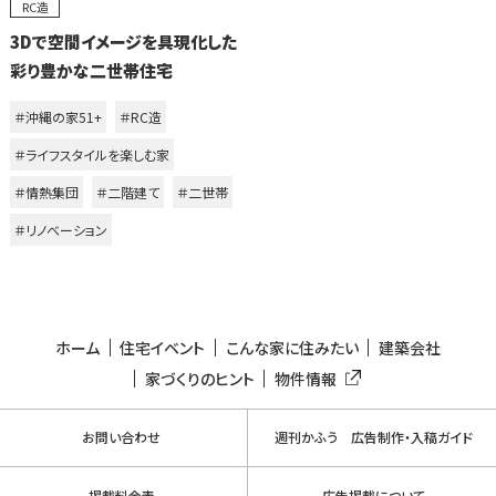
RC造
3Dで空間イメージを具現化した
彩り豊かな二世帯住宅
＃沖縄の家51+
＃RC造
＃ライフスタイルを楽しむ家
＃情熱集団
＃二階建て
＃二世帯
＃リノベーション
ホーム
住宅イベント
こんな家に住みたい
建築会社
家づくりのヒント
物件情報
お問い合わせ
週刊かふう 広告制作・入稿ガイド
掲載料金表
広告掲載について