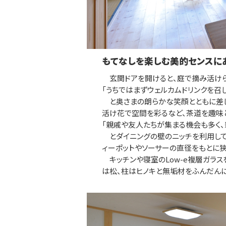
もてなしを楽しむ美的センスに
玄関ドアを開けると、庭で摘み活けら
「うちではまずウェルカムドリンクを召
と奥さまの朗らかな笑顔とともに差し
活け花で空間を彩るなど、茶道を趣味
「親戚や友人たちが集まる機会も多く
とダイニングの壁のニッチを利用して
ィーポットやソーサーの直径をもとに
キッチンや寝室のLow-e複層ガラス
は松、柱はヒノキと無垢材をふんだん