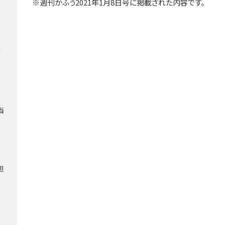
※週刊かふう2021年1月8日号に掲載された内容です。
第
当
担
当