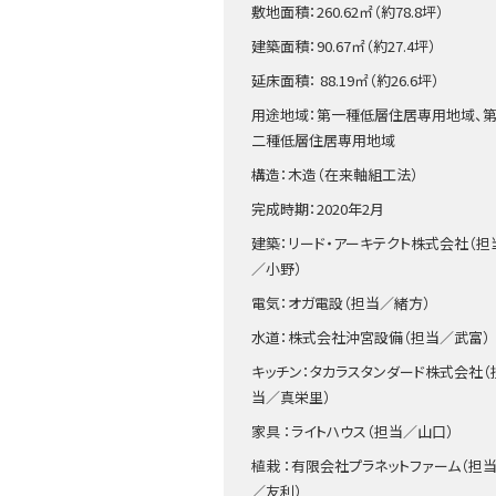
敷地面積：260.62㎡（約78.8坪）
建築面積：90.67㎡（約27.4坪）
延床面積： 88.19㎡（約26.6坪）
用途地域：第一種低層住居専用地域、
二種低層住居専用地域
構造：木造（在来軸組工法）
完成時期：2020年2月
建築：リード・アーキテクト株式会社（担
／小野）
電気：オガ電設（担当／緒方）
水道：株式会社沖宮設備（担当／武富）
キッチン：タカラスタンダード株式会社（
当／真栄里）
家具 ：ライトハウス（担当／山口）
植栽 ：有限会社プラネットファーム（担
／友利）