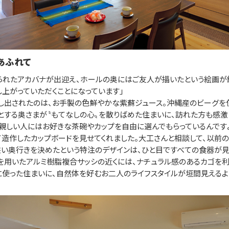
あふれて
れたアカバナが出迎え、ホールの奥にはご友人が描いたという絵画が
し上がっていただくことになっています」
出されたのは、お手製の色鮮やかな紫蘇ジュース。沖縄産のビーグを
とする奥さまが〝もてなしの心〟を散りばめた住まいに、訪れた方も感激
、親しい人にはお好きな茶碗やカップを自由に選んでもらっているんです
造作したカップボードを見せてくれました。大工さんと相談して、以前
狭い奥行きを決めたという特注のデザインは、ひと目ですべての食器が
を用いたアルミ樹脂複合サッシの近くには、ナチュラル感のあるカゴを利
に使った住まいに、自然体を好むお二人のライフスタイルが垣間見えるよ