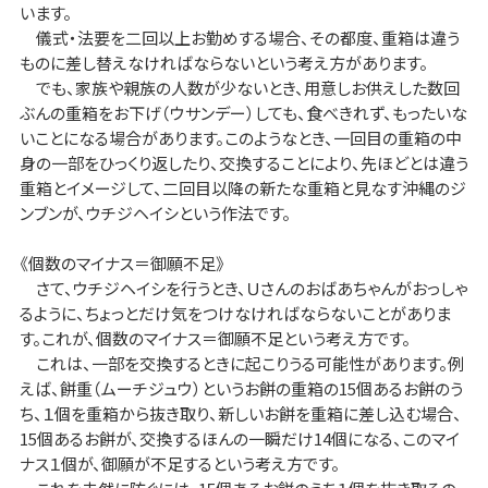
います。
儀式・法要を二回以上お勤めする場合、その都度、重箱は違う
ものに差し替えなければならないという考え方があります。
でも、家族や親族の人数が少ないとき、用意しお供えした数回
ぶんの重箱をお下げ（ウサンデー）しても、食べきれず、もったいな
いことになる場合があります。このようなとき、一回目の重箱の中
身の一部をひっくり返したり、交換することにより、先ほどとは違う
重箱とイメージして、二回目以降の新たな重箱と見なす沖縄のジ
ンブンが、ウチジヘイシという作法です。
《個数のマイナス＝御願不足》
さて、ウチジヘイシを行うとき、Ｕさんのおばあちゃんがおっしゃ
るように、ちょっとだけ気をつけなければならないことがありま
す。これが、個数のマイナス＝御願不足という考え方です。
これは、一部を交換するときに起こりうる可能性があります。例
えば、餅重（ムーチジュウ）というお餅の重箱の15個あるお餅のう
ち、１個を重箱から抜き取り、新しいお餅を重箱に差し込む場合、
15個あるお餅が、交換するほんの一瞬だけ14個になる、このマイ
ナス１個が、御願が不足するという考え方です。