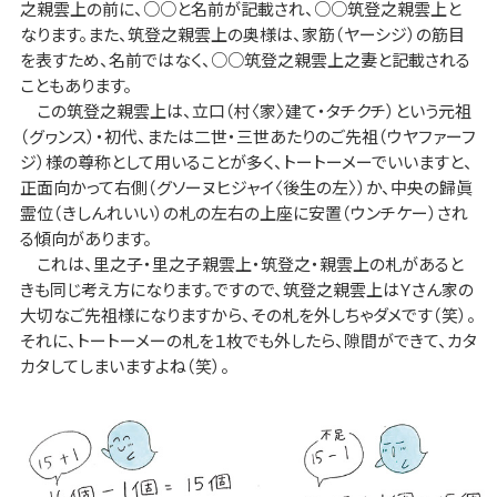
之親雲上の前に、○○と名前が記載され、○○筑登之親雲上と
なります。また、筑登之親雲上の奥様は、家筋（ヤーシジ）の筋目
を表すため、名前ではなく、○○筑登之親雲上之妻と記載される
こともあります。
この筑登之親雲上は、立口（村〈家〉建て・タチクチ）という元祖
（グヮンス）・初代、または二世・三世あたりのご先祖（ウヤファーフ
ジ）様の尊称として用いることが多く、トートーメーでいいますと、
正面向かって右側（グソーヌヒジャイ〈後生の左〉）か、中央の歸眞
霊位（きしんれいい）の札の左右の上座に安置（ウンチケー）され
る傾向があります。
これは、里之子・里之子親雲上・筑登之・親雲上の札があると
きも同じ考え方になります。ですので、筑登之親雲上はＹさん家の
大切なご先祖様になりますから、その札を外しちゃダメです（笑）。
それに、トートーメーの札を１枚でも外したら、隙間ができて、カタ
カタしてしまいますよね（笑）。