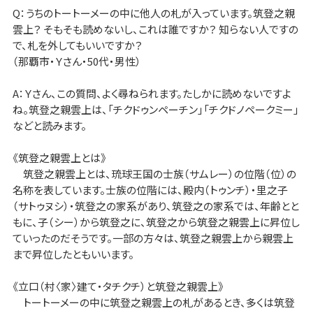
Q：うちのトートーメーの中に他人の札が入っています。筑登之親
雲上？ そもそも読めないし、これは誰ですか？ 知らない人ですの
で、札を外してもいいですか？
（那覇市・Ｙさん・50代・男性）
A：Ｙさん、この質問、よく尋ねられます。たしかに読めないですよ
ね。筑登之親雲上は、「チクドゥンペーチン」「チクドノペークミー」
などと読みます。
《筑登之親雲上とは》
筑登之親雲上とは、琉球王国の士族（サムレー）の位階（位）の
名称を表しています。士族の位階には、殿内（トゥンチ）・里之子
（サトゥヌシ）・筑登之の家系があり、筑登之の家系では、年齢とと
もに、子（シー）から筑登之に、筑登之から筑登之親雲上に昇位し
ていったのだそうです。一部の方々は、筑登之親雲上から親雲上
まで昇位したともいいます。
《立口（村〈家〉建て・タチクチ）と筑登之親雲上》
トートーメーの中に筑登之親雲上の札があるとき、多くは筑登