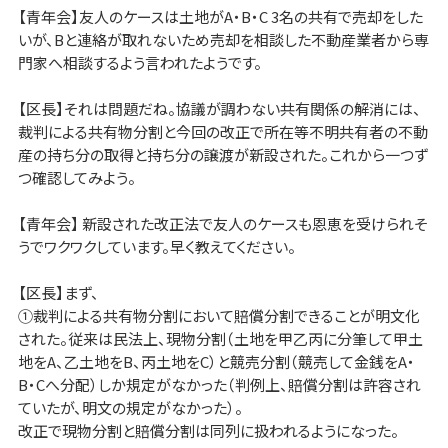
【青年会】友人のケースは土地がA・B・C 3名の共有で売却をした
いが、Bと連絡が取れないため売却を相談した不動産業者から専
門家へ相談するよう言われたようです。
【区長】それは問題だね。協議が調わない共有関係の解消には、
裁判による共有物分割と今回の改正で所在等不明共有者の不動
産の持ち分の取得と持ち分の譲渡が新設された。これから一つず
つ確認してみよう。
【青年会】 新設された改正法で友人のケースも恩恵を受けられそ
うでワクワクしています。早く教えてください。
【区長】まず、
①裁判による共有物分割において賠償分割できることが明文化
された。従来は民法上、現物分割（土地を甲乙丙に分筆して甲土
地をA、乙土地をB、丙土地をC）と競売分割（競売して金銭をA・
B・Cへ分配）しか規定がなかった（判例上、賠償分割は許容され
ていたが、明文の規定がなかった）。
改正で現物分割と賠償分割は同列に扱われるようになった。