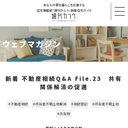
あなたの夢を暮らしを応援する
住宅情報紙「週刊かふう」新報住宅ガイド
ウェブマガジン
新着 不動産相続Q&A File.23 共有
関係解消の促進
＃不動産相続
＃所有者不明土地解消
＃相続登記
＃所有者不明土地
＃共有物