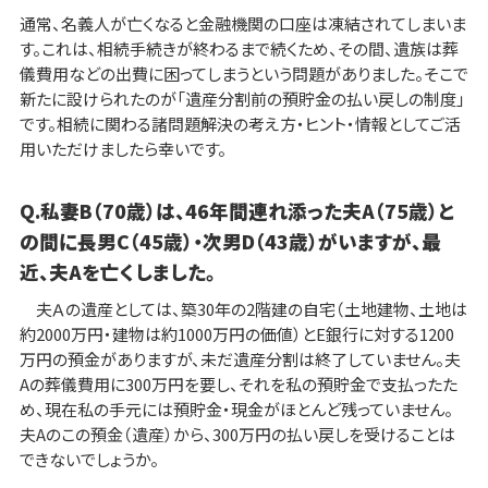
通常、名義人が亡くなると金融機関の口座は凍結されてしまいま
す。これは、相続手続きが終わるまで続くため、その間、遺族は葬
儀費用などの出費に困ってしまうという問題がありました。そこで
新たに設けられたのが「遺産分割前の預貯金の払い戻しの制度」
です。相続に関わる諸問題解決の考え方・ヒント・情報としてご活
用いただけましたら幸いです。
Q.私妻B（70歳）は、46年間連れ添った夫A（75歳）と
の間に長男C（45歳）・次男D（43歳）がいますが、最
近、夫Aを亡くしました。
夫Ａの遺産としては、築30年の2階建の自宅（土地建物、土地は
約2000万円・建物は約1000万円の価値）とE銀行に対する1200
万円の預金がありますが、未だ遺産分割は終了していません。夫
Aの葬儀費用に300万円を要し、それを私の預貯金で支払ったた
め、現在私の手元には預貯金・現金がほとんど残っていません。
夫Aのこの預金（遺産）から、300万円の払い戻しを受けることは
できないでしょうか。