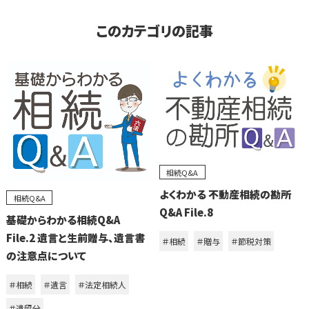
このカテゴリの記事
相続Q&A
よくわかる 不動産相続の勘所
相続Q&A
Q&A File.8
基礎からわかる相続Q&A
File.2 遺言と生前贈与、遺言書
＃相続
＃贈与
＃節税対策
の注意点について
＃相続
＃遺言
＃法定相続人
＃遺留分