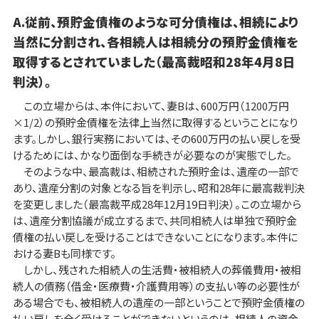
A.従前、預貯金債権のような可分債権は、相続により
当然に分割され、各相続人は相続分の預貯金債権を
取得するとされていました（最高裁昭和28年4月8日
判決）。
この立場からは、本件において、妻Bは、600万円（1200万円
×1/2）の預貯金債権を法律上当然に取得するということになり
ます。しかし、銀行実務においては、その600万円の払い戻しを受
けるためには、かなり面倒な手続きが必要なのが実態でした。
そのような中、最高裁は、相続された預貯金は、遺産の一部で
あり、遺産分割の対象となる旨を判示し、昭和28年に最高裁判決
を変更しました（最高裁平成28年12月19日判決）。この立場から
は、遺産分割協議が成立するまで、共同相続人は単独で預貯金
債権の払い戻しを受けることはできないことになります。本件に
おける妻Bも同様です。
しかし、残された相続人の生活費・被相続人の葬儀費用・被相
続人の債務（借金・医療費・介護費用等）の支払い等の必要性が
ある場合でも、被相続人の遺産の一部ということで預貯金債権の
払い戻しを全く受けることができないというのは、相続人の資金