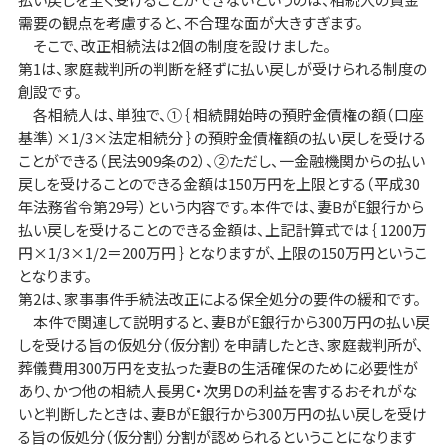
需要の観点を考慮すると、不合理な面が大きすぎます。
そこで、改正相続法は2個の制度を設けました。
第1は、家庭裁判所の判断を経ずに払い戻しが受けられる制度の
創設です。
各相続人は、単独で、①｛ 相続開始時の預貯金債権の額（口座
基準）×1/3×法定相続分 ｝の預貯金債権額の払い戻しを受ける
ことができる（民法909条の2）、②ただし、一金融機関からの払い
戻しを受けることのできる金額は150万円を上限とする（平成30
年法務省令第29号）という内容です。本件では、妻BがE銀行から
払い戻しを受けることのできる金額は、上記計算式では｛ 1200万
円×1/3×1/2＝200万円 ｝となりますが、上限の150万円というこ
となります。
第2は、家事事件手続法改正による保全処分の要件の緩和です。
本件で関連して説明すると、妻BがE銀行から300万円の払い戻
しを受ける旨の仮処分（仮分割）を申請したとき、家庭裁判所が、
葬儀費用300万円を支払った妻Bの生活確保のために必要性が
あり、かつ他の相続人長男C・次男Dの利益を害するおそれがな
いと判断したときは、妻BがE銀行から300万円の払い戻しを受け
る旨の仮処分（仮分割）分割が認められるということになります