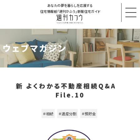
あなたの夢を暮らしを応援する
住宅情報紙「週刊かふう」新報住宅ガイド
ウェブマガジン
新 よくわかる不動産相続Q&A
File.10
＃相続
＃遺産分割
＃預貯金