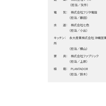
（担当／矢作）
電 気： 株式会社フジタ電設
（担当／藤田）
水 道： 株式会社七色
（担当／小出）
キッチン： 永大産業株式会社 沖縄営
所
（担当／横山）
家 具： 株式会社ファブリック
（担当／上原）
植 栽： PLANTADOR
（担当／鈴木）