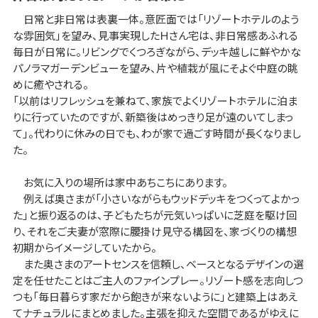
日常と非日常は表裏一体。意匠面では「リゾートホテルのよう
な雰囲気」を望み、見事実現したＨさん宅は、非日常感あふれる
毎日が日常に。リビングでくつろぎながら、デッキ越しに鮮やかな
パノラマガーデンビューを望み、片や植栽が風にそよぐ中庭の眺
めに癒やされる。
「以前はリフレッシュを兼ねて、家族でよくリゾートホテルに泊ま
りに行っていたのですが、新築後はめっきり足が遠のいてしまっ
て」。代わりに休みの日でも、わが家で過ごす時間が長くなりまし
た。
お気に入りの場所は家中あちこちにあります。
例えば奥さまが「小さいながらもウッドデッキをつくってよかっ
た」と振り返るのは、子どもたちが元気いっぱいに芝庭を駆け回
り、それをご夫妻が窓際に腰掛け見守る構図を、家づくりの構想
初期からイメージしていたから。
また奥さまのアートセンスを信頼し、ベースとなるデザインの選
定を任せたことはご主人のファインプレー。リゾート感を志向しつ
つも「毎日暮らす家だから飽きが来ないように」と建築上はあえ
てナチュラルにまとめました。主張を抑えた空間であるがゆえに