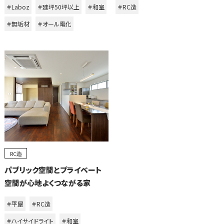
＃Laboz
＃建坪50坪以上
＃和室
＃RC造
＃無垢材
＃オール電化
RC造
パブリック空間とプライベート
空間が心地よくつながる家
＃平屋
＃RC造
＃ハイサイドライト
＃和室