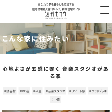
あなたの夢を暮らしを応援する
住宅情報紙「週刊かふう」新報住宅ガイド
こんな家に住みたい
心地よさが五感に響く 音楽スタジオがあ
る家
＃読谷村
＃RC造
＃平屋
＃音楽スタジオ
＃リゾート感
＃ウッドデッキ
＃中庭