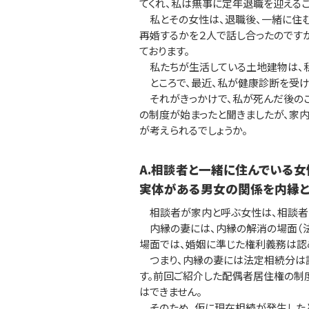
てくれ、私は無事に定年退職を迎えるこ
私とその女性は、退職後、一緒に住む
再婚するかを２人で話し合ったのです
ております。
私たちが生活している土地建物は、私
ところで、最近、私が健康診断を受け
それがきっかけで、私が死んだ後のこ
の制度が始まったと聞きましたが、家内
が考えられるでしょうか。
A.相談者と一緒に住んでいる
実体がある男女の関係を内縁と
相談者が家内と呼ぶ女性は、相談者に
内縁の妻には、内縁の解消の場面（法
場面では、婚姻に準じた権利義務は認
つまり、内縁の妻には法定相続分は認
す。前回ご紹介した配偶者居住権の制
はできません。
そのため、仮に現在相続が発生したと