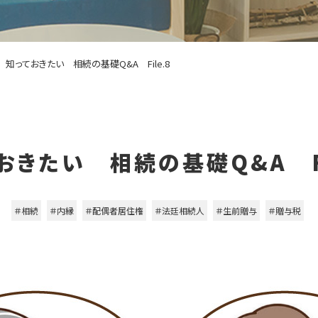
知っておきたい 相続の基礎Q&A File.8
おきたい 相続の基礎Q&A Fi
＃相続
＃内縁
＃配偶者居住権
＃法廷相続人
＃生前贈与
＃贈与税