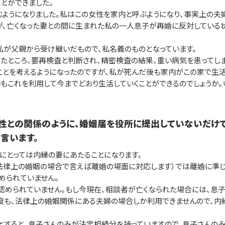
とができました。
ようになりました。私はこの女性を家内と呼ぶようになり、事実上の夫婦
が、亡くなった妻との間に生まれた私の一人息子が再婚に反対している
が父親から受け継いだもので、私名義のものとなっています。
たところ、要再検査と判断され、精密検査の結果、重い病気を患ってしま
とを考えるようになったのですが、私が死んだ後も家内がこの家で生活
もこれを利用して今までどおり生活していくことができるのでしょうか
女性との関係のように、婚姻届を役所に提出していないだけ
言います。
とっては内縁の妻にあたることになります。
律上の婚姻の場合で言えば離婚の場面に対応します）では離婚に準じ
められていません。
められていません。もし今現在、相談者が亡くなられた場合には、息
度も、法律上の婚姻関係にある夫婦の場合しか利用できませんので、内
すると、息子さんのみが法定相続分を持っていますので、息子さんの