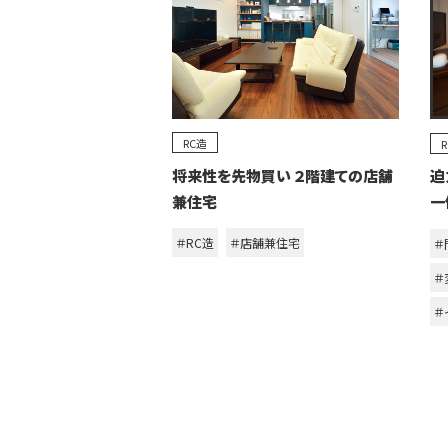
RC造
将来性を先物買い ２階建ての店舗
迫
兼住宅
一
＃RC造
＃店舗兼住宅
＃
＃
＃