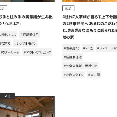
RC造
RC造
り手と住み手の美意識が生み出
4世代7人家族が暮らす上下分
た「心地よさ」
の2世帯住宅へ あるじのこだわ
と、さまざまな温もりに彩られた
コモドハウス
＃店舗兼住宅
せの家
4階建て
＃シンプルモダン
＃佐平建設
＃RC造
＃リノベーショ
パウダールーム
＃アウトドアリビング
＃店舗兼住宅
＃完全分離型二世帯住宅
＃北欧スタイル
＃大広間