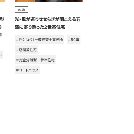
RC造
離型
光・風が巡りせせらぎが聞こえる五
り
感に寄り添った２世帯住宅
幸
＃門（じょう）一級建築士事務所
＃RC造
＃店舗兼住宅
ン
＃完全分離型二世帯住宅
＃コートハウス