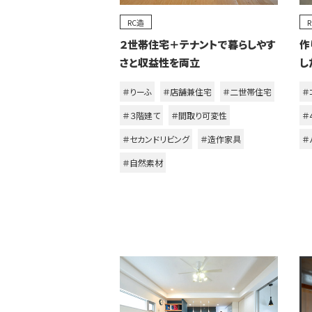
RC造
２世帯住宅＋テナントで暮らしやす
作
さと収益性を両立
し
＃りーふ
＃店舗兼住宅
＃二世帯住宅
＃
＃３階建て
＃間取り可変性
＃
＃セカンドリビング
＃造作家具
＃
＃自然素材