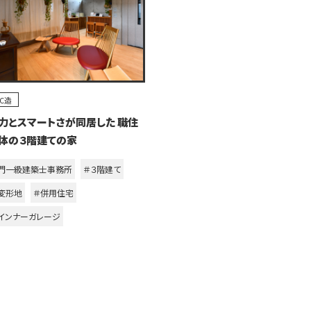
RC造
力とスマートさが同居した 職住
体の３階建ての家
門一級建築士事務所
＃３階建て
変形地
＃併用住宅
インナーガレージ