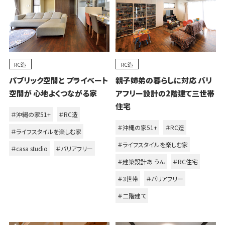
RC造
RC造
パブリック空間と プライベート
親子姉弟の暮らしに対応 バリ
空間が 心地よくつながる家
アフリー設計の2階建て三世帯
住宅
＃沖縄の家51+
＃RC造
＃沖縄の家51+
＃RC造
＃ライフスタイルを楽しむ家
＃ライフスタイルを楽しむ家
＃casa studio
＃バリアフリー
＃建築設計あ うん
＃RC住宅
＃3世帯
＃バリアフリー
＃二階建て