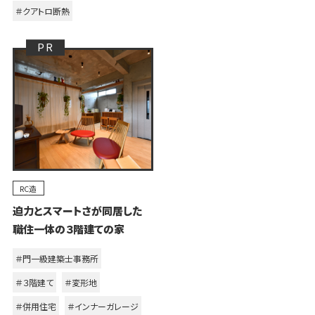
＃クアトロ断熱
RC造
迫力とスマートさが同居した
職住一体の３階建ての家
＃門一級建築士事務所
＃３階建て
＃変形地
＃併用住宅
＃インナーガレージ