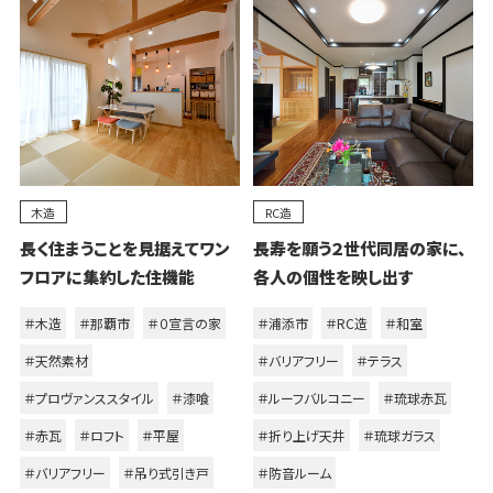
木造
RC造
長く住まうことを見据えてワン
長寿を願う２世代同居の家に、
フロアに集約した住機能
各人の個性を映し出す
＃木造
＃那覇市
＃０宣言の家
＃浦添市
＃RC造
＃和室
＃天然素材
＃バリアフリー
＃テラス
＃プロヴァンススタイル
＃漆喰
＃ルーフバルコニー
＃琉球赤瓦
＃赤瓦
＃ロフト
＃平屋
＃折り上げ天井
＃琉球ガラス
＃バリアフリー
＃吊り式引き戸
＃防音ルーム