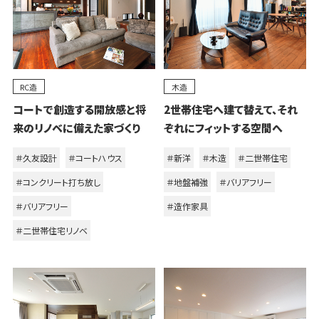
RC造
木造
コートで創造する開放感と将
2世帯住宅へ建て替えて、それ
来のリノベに備えた家づくり
ぞれにフィットする空間へ
＃久友設計
＃コートハウス
＃新洋
＃木造
＃二世帯住宅
＃コンクリート打ち放し
＃地盤補強
＃バリアフリー
＃バリアフリー
＃造作家具
＃二世帯住宅リノベ