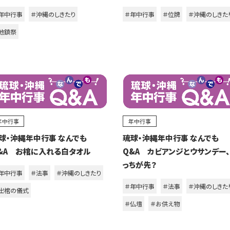
年中行事
＃沖縄のしきたり
＃年中行事
＃位牌
＃沖縄のしきた
地鎮祭
年中行事
年中行事
球・沖縄年中行事 なんでも
琉球・沖縄年中行事 なんでも
&A お棺に入れる白タオル
Q&A カビアンジとウサンデー
っちが先？
年中行事
＃法事
＃沖縄のしきたり
＃年中行事
＃法事
＃沖縄のしきた
出棺の儀式
＃仏壇
＃お供え物