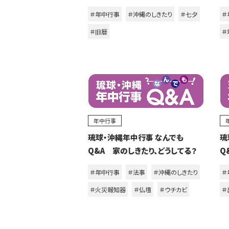
＃年中行事
＃沖縄のしきたり
＃七夕
＃
＃旧暦
＃
年中行事
琉球・沖縄年中行事 なんでも
琉
Q&A 家のしきたり、どうしてる？
Q
＃年中行事
＃法事
＃沖縄のしきたり
＃
＃火災報知器
＃仏壇
＃ウチカビ
＃