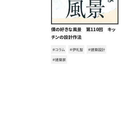
僕の好きな風景 第110回 キッ
チンの設計作法
＃コラム
＃伊礼智
＃建築設計
＃建築家