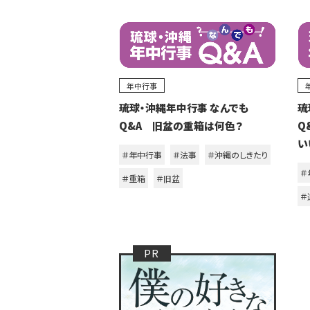
年中行事
琉球・沖縄年中行事 なんでも
琉
Q&A 旧盆の重箱は何色？
Q
い
＃年中行事
＃法事
＃沖縄のしきたり
＃
＃重箱
＃旧盆
＃